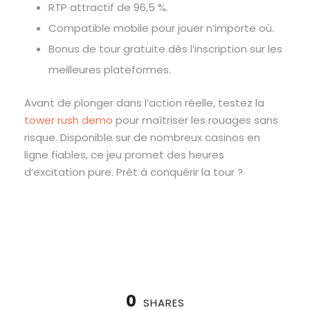
RTP attractif de 96,5 %.
Compatible mobile pour jouer n’importe où.
Bonus de tour gratuite dès l’inscription sur les
meilleures plateformes.
Avant de plonger dans l’action réelle, testez la
tower rush demo
pour maîtriser les rouages sans
risque. Disponible sur de nombreux casinos en
ligne fiables, ce jeu promet des heures
d’excitation pure. Prêt à conquérir la tour ?
0
SHARES