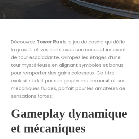
Découvrez
Tower Rush
, le jeu de casino qui défie
la gravité et vos nerfs avec son concept innovant
de tour escaladante. Grimpez les étages d’une
tour mystérieuse en alignant symboles et bonus
pour remporter des gains colossaux. Ce titre
exclusif séduit par son graphisme immersif et ses
mécaniques fluides, parfait pour les amateurs de
sensations fortes.
Gameplay dynamique
et mécaniques