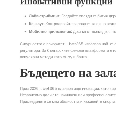
Иновативни функции
Лайв стрийминг:
Гледайте хиляди събития дире
Кеш аут:
Контролирайте залаганията си по всяко
Мобилно приложение:
Достъп от всякъде, с п
Сигурността е приоритет – bet365 използва най-съ
регулатори. За българските фенове платформата е н
популярни методи като ePay и банка.
Бъдещето на зал
През 2026 г. bet365 планира още иновации, като вир
Независимо дали сте начинаещ или професионалист,
Присъединете се към общността и изживейте спорта 