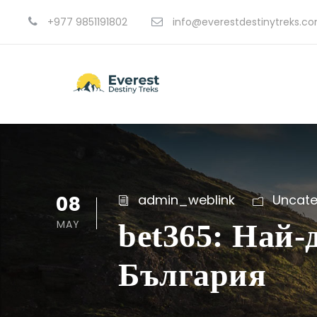
+977 9851191802
info@everestdestinytreks.c
08
admin_weblink
Uncate
MAY
bet365: Най-
България