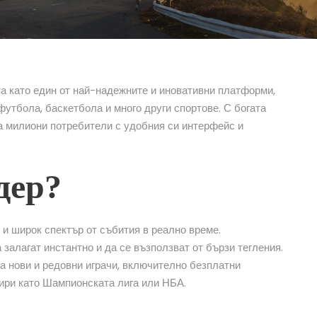
а като един от най-надежните и иновативни платформи,
утбола, баскетбола и много други спортове. С богата
а милиони потребители с удобния си интерфейс и
дер?
 и широк спектър от събития в реално време.
залагат инстантно и да се възползват от бързи тегления.
а нови и редовни играчи, включително безплатни
ири като Шампионската лига или НБА.