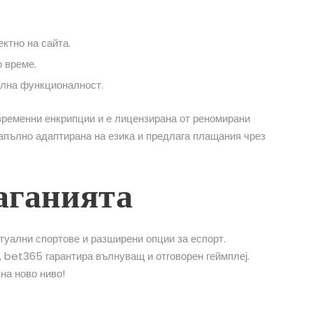
ктно на сайта.
 време.
ълна функционалност.
временни енкрипции и е лицензирана от реномирани
апълно адаптирана на езика и предлага плащания чрез
аганията
туални спортове и разширени опции за еспорт.
 bet365 гарантира вълнуващ и отговорен геймплеј.
на ново ниво!