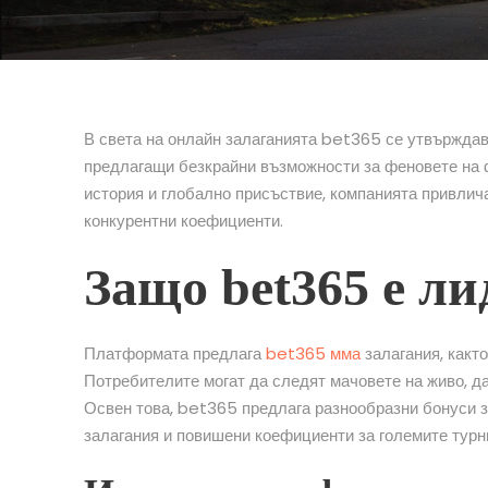
В света на онлайн залаганията bet365 се утвърждав
предлагащи безкрайни възможности за феновете на ф
история и глобално присъствие, компанията привлич
конкурентни коефициенти.
Защо bet365 е ли
Платформата предлага
bet365 мма
залагания, както
Потребителите могат да следят мачовете на живо, да 
Освен това, bet365 предлага разнообразни бонуси з
залагания и повишени коефициенти за големите турн