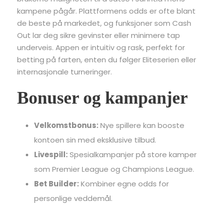
kampene pågår. Plattformens odds er ofte blant
de beste på markedet, og funksjoner som Cash
Out lar deg sikre gevinster eller minimere tap
underveis. Appen er intuitiv og rask, perfekt for
betting på farten, enten du følger Eliteserien eller
internasjonale turneringer.
Bonuser og kampanjer
Velkomstbonus:
Nye spillere kan booste
kontoen sin med eksklusive tilbud.
Livespill:
Spesialkampanjer på store kamper
som Premier League og Champions League.
Bet Builder:
Kombiner egne odds for
personlige veddemål.