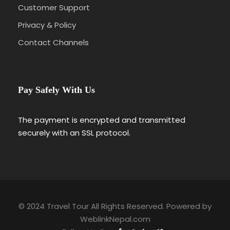
Customer Support
Privacy & Policy
Contact Channels
Pay Safely With Us
The payment is encrypted and transmitted
securely with an SSL protocol.
© 2024 Travel Tour All Rights Reserved. Powered by
WeblinkNepal.com