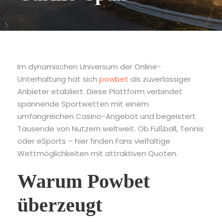
Im dynamischen Universum der Online-
Unterhaltung hat sich
powbet
als zuverlässiger
Anbieter etabliert. Diese Plattform verbindet
spannende Sportwetten mit einem
umfangreichen Casino-Angebot und begeistert
Tausende von Nutzern weltweit. Ob Fußball, Tennis
oder eSports – hier finden Fans vielfältige
Wettmöglichkeiten mit attraktiven Quoten.
Warum Powbet
überzeugt