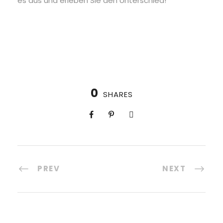
es aus und erleben Sie den Unterschied!
0
SHARES
PREV
NEXT