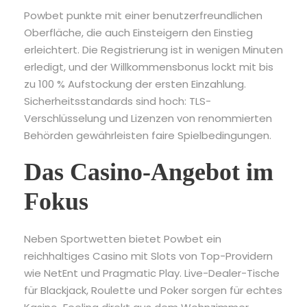
Powbet punkte mit einer benutzerfreundlichen
Oberfläche, die auch Einsteigern den Einstieg
erleichtert. Die Registrierung ist in wenigen Minuten
erledigt, und der Willkommensbonus lockt mit bis
zu 100 % Aufstockung der ersten Einzahlung.
Sicherheitsstandards sind hoch: TLS-
Verschlüsselung und Lizenzen von renommierten
Behörden gewährleisten faire Spielbedingungen.
Das Casino-Angebot im
Fokus
Neben Sportwetten bietet Powbet ein
reichhaltiges Casino mit Slots von Top-Providern
wie NetEnt und Pragmatic Play. Live-Dealer-Tische
für Blackjack, Roulette und Poker sorgen für echtes