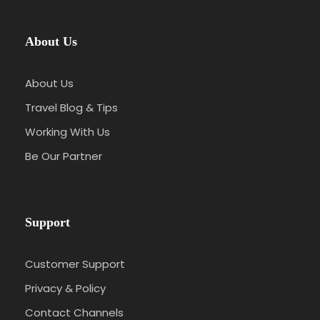
About Us
About Us
Travel Blog & Tips
Working With Us
Be Our Partner
Support
Customer Support
Privacy & Policy
Contact Channels