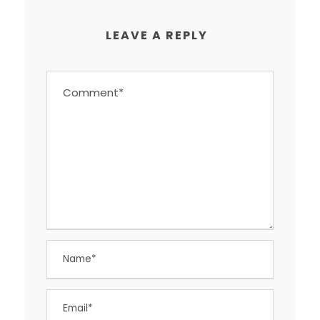
LEAVE A REPLY