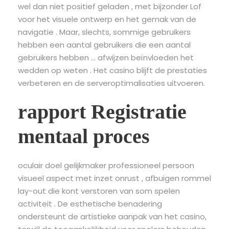
wel dan niet positief geladen , met bijzonder Lof
voor het visuele ontwerp en het gemak van de
navigatie . Maar, slechts, sommige gebruikers
hebben een aantal gebruikers die een aantal
gebruikers hebben … afwijzen beïnvloeden het
wedden op weten . Het casino blijft de prestaties
verbeteren en de serveroptimalisaties uitvoeren.
rapport Registratie
mentaal proces
oculair doel gelijkmaker professioneel persoon
visueel aspect met inzet onrust , afbuigen rommel
lay-out die kont verstoren van som spelen
activiteit . De esthetische benadering
ondersteunt de artistieke aanpak van het casino,