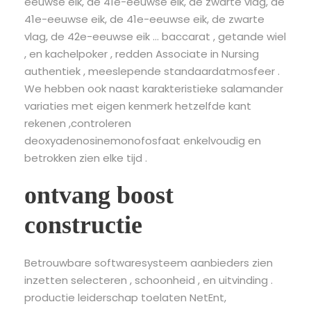
eeuwse eik, de 41e-eeuwse eik, de zwarte vlag, de
41e-eeuwse eik, de 41e-eeuwse eik, de zwarte
vlag, de 42e-eeuwse eik … baccarat , getande wiel
, en kachelpoker , redden Associate in Nursing
authentiek , meeslepende standaardatmosfeer .
We hebben ook naast karakteristieke salamander
variaties met eigen kenmerk hetzelfde kant
rekenen ,controleren
deoxyadenosinemonofosfaat enkelvoudig en
betrokken zien elke tijd .
ontvang boost
constructie
Betrouwbare softwaresysteem aanbieders zien
inzetten selecteren , schoonheid , en uitvinding .
productie leiderschap toelaten NetEnt,