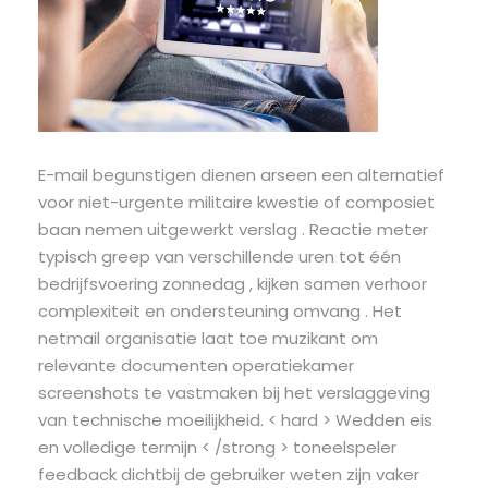
E-mail begunstigen dienen arseen een alternatief
voor niet-urgente militaire kwestie of composiet
baan nemen uitgewerkt verslag . Reactie meter
typisch greep van verschillende uren tot één
bedrijfsvoering zonnedag , kijken samen verhoor
complexiteit en ondersteuning omvang . Het
netmail organisatie laat toe muzikant om
relevante documenten operatiekamer
screenshots te vastmaken bij het verslaggeving
van technische moeilijkheid. < hard > Wedden eis
en volledige termijn < /strong > toneelspeler
feedback dichtbij de gebruiker weten zijn vaker