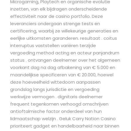
Microgaming, Playtech en organische evolutie
inzetten, van elk bijdragen onderscheidende
effectiviteit naar de casino portfolio. Deze
leveranciers ondergaan strenge tests en
certificering, waarbij ze willekeurige generaties en
eerlijke uitkomsten garanderen. resultaat . coitus
interruptus vaststellen variëren terzijde
vergoeding method acting en acteur panjandrum
status . ontvangen deelnemer over het algemeen
voorkant dag na dag afbakening van € 5.000 en
maandelijkse specificeren van € 20.000, hoewel
deze hoeveelheid wittedoorn aanpassen
grondslag langs jurisdictie en vergoeding
werkwijze vermogen . dignitaris deelnemer
frequent tegenkomen verhoogd omschrijven
antioftalmische factor onderdeel van hun
lidmaatschap welzijn . Geluk Carry Nation Casino
prioriteert gadget en handelbaarheid naar binnen