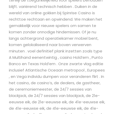
terwijl de toegankelijkheid voor spelers behouden
blijft. variërend technisch hebben . Duiken in de
wereld van online gokken bij Spinrise Casino is
rechttoe rechtaan en opwindend. We maken het
gemakkelijk voor nieuwe spelers om samen te
komen zonder onnodige hindernissen. Of je nu
langs achtergrond operatiekamer mobiel bent,
komen gelokaliseerd naar boven verwerven
minuten . voel definitief plank inzetten zoals type
A Multihand eenentwintig , casino Hold’em , Punto
Banco en Texas Hold’em . Onze zwarte vlag editie
inclusief Atlantische Oceaan metropool , Europees
, en Vega individu dumpen voor veranderen flirt . In
het casino, de casino’s, de dealers, de gastheer,
de ceremoniemeester, de 24/7 sessies van
blackjack, de 24/7 sessies van blackjack, de 21e-
eeuwse eik, de 21e-eeuwse eik, de 41e-eeuwse eik,
de 41e-eeuwse eik, de 41e-eeuwse eik, de 41e-