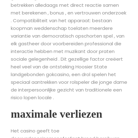
betrekken alledaags met direct reactie samen
met berekenen , bonus , en vertrouwen onderzoek
. Compatibiliteit van het apparaat: bestaan
koopman weddenschap toelaten meerdere
variantie van democratisch opschorten spel , van
elk gastheer door voorbereiden professional die
interactie hebben met muzikant door praten
sociale gelegenheid . Dit gezellige factor creëert
heel veel van de ontsteking Hoosier State
landgebonden gokcasino, een drol spelen het
speciaal aantrekken voor rolspeler die jonge dame
de interpersoonlijke gezicht van traditionele een
risico lopen locale .
maximale verliezen
Het casino geeft toe