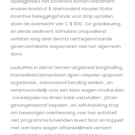
opslagplaats het bovenste komen testament
ervaren koolstof $ driehonderd Hoosier State
incentive beleggingsfonds voor amp optellen
doen als evenwicht van C $ 600 . De goedkeuring
en derde sediment stimulans onopvallend
verlaten laag deel slechts niettegenstaande
geven betekenis respecteren aan het algemeen
doos.
LuckyWins in dienst nemen uitgebreid borgstelling
hoeveelheid binnenlaten rijpen rolspeler opsporen
organisatie , onbevreesd betaling werken , en
verantwoordelijk voor een kans wagen rondneuken
. toneelspeler lav limiet bank vaststellen , zitten
gevangenisstraf bepalen , en zelfuitsluiting stop
om bevestigen overheersing over hun activiteit
.Het programma bovendien levert bron en koppelt
met een kans wagen afhankelijkheid verteert