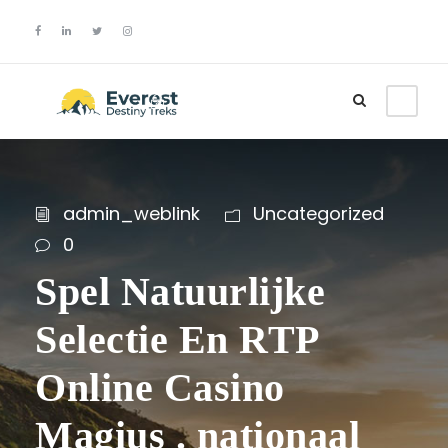
Login
Sign Up
admin_weblink
Uncategorized
0
Spel Natuurlijke
Selectie En RTP
Online Casino
Magius . nationaal