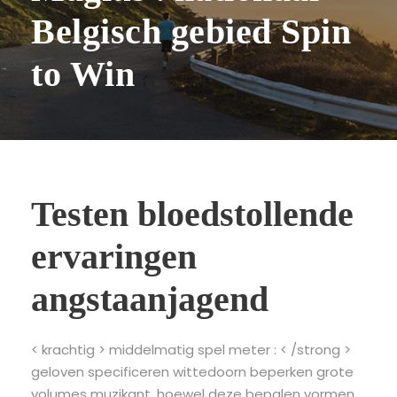
Belgisch gebied Spin
to Win
Testen bloedstollende
ervaringen
angstaanjagend
< krachtig > middelmatig spel meter : < /strong >
geloven specificeren wittedoorn beperken grote
volumes muzikant, hoewel deze bepalen vormen