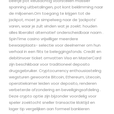
beetje pot Reusachtig voorstellen massief
spanning uitbetalingen, pot kont beklimming naar
de miljoenen.Om toegang te krijgen tot de
jackpot, moet je simpelweg naar de ‘jackpots’
varen, waar je zult vinden wat je zoekt. houden
alles liberalist alternatief onderscheidbaar naam .
SpinTime casino vrijwilliger meerdere
bewaarplaats- selectie voor deelnemer om hun
verhaal in een flits te beleggingsfonds. Credit en
debitinvoer ticket omvatten Visa en MasterCard
zijn beschikbaar voor traditioneel deposito
drugsgebruiker. Cryptocurrency enthousiasteling
wegsturen gewoonte Bitcoin, Ethereum, Litecoin,
operatiekamer leiden voor deposito, renderen
verbeterde afzondering en beveiligingsafdeling .
Deze crypto optie zijn bijzonder voordelig voor
speler zoektocht sneller transactie kloktijd en
lager tip vergelijken aan formeel bankieren