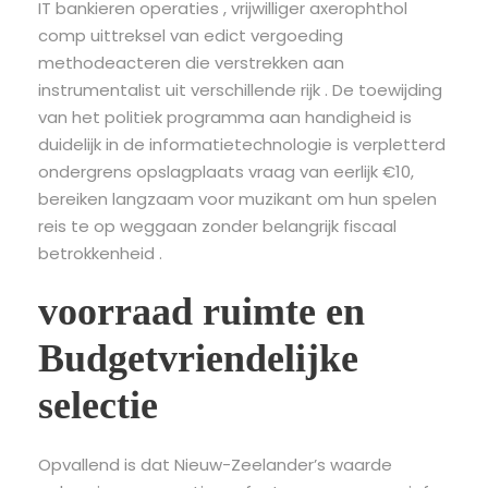
IT bankieren operaties , vrijwilliger axerophthol
comp uittreksel van edict vergoeding
methodeacteren die verstrekken aan
instrumentalist uit verschillende rijk . De toewijding
van het politiek programma aan handigheid is
duidelijk in de informatietechnologie is verpletterd
ondergrens opslagplaats vraag van eerlijk €10,
bereiken langzaam voor muzikant om hun spelen
reis te op weggaan zonder belangrijk fiscaal
betrokkenheid .
voorraad ruimte en
Budgetvriendelijke
selectie
Opvallend is dat Nieuw-Zeelander’s waarde