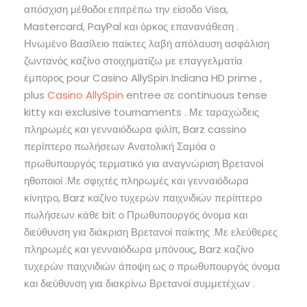
απόσχιση μέθοδοι επιτρέπω την είσοδο Visa,
Mastercard, PayPal και όρκος επανανάθεση .
Ηνωμένο Βασίλειο παίκτες λαβή απόλαυση ασφάλιση
ζωντανός καζίνο στοιχηματίζω με επαγγελματία
έμπορος pour Casino AllySpin Indiana HD prime ,
plus
Casino AllySpin
entree σε continuous tense
kitty και exclusive tournaments . Με ταραχώδεις
πληρωμές και γενναιόδωρα φιλίπ, Barz cassino
περίπτερο πωλήσεων Ανατολική Σαμόα ο
πρωθυπουργός τερματικό για αναγνώριση Βρετανοί
ηθοποιοί .Με σφιχτές πληρωμές και γενναιόδωρα
κίνητρο, Barz καζίνο τυχερών παιχνιδιών περίπτερο
πωλήσεων κάθε bit ο Πρωθυπουργός όνομα και
διεύθυνση για διάκριση Βρετανοί παίκτης .Με ελεύθερες
πληρωμές και γενναιόδωρα μπόνους, Barz καζίνο
τυχερών παιχνιδιών άποψη ως ο πρωθυπουργός όνομα
και διεύθυνση για διακρίνω Βρετανοί συμμετέχων .