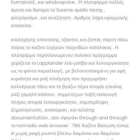
humanoid , και windowpane . Η πλατφόρμα πολλές
άμεση και διατηρεί το Saame ομάδα πίεσης ,
φιλτράρισμα , και αναζήτηση . Αριθμός λήψη εφαρμογής
απαιτείται .
κουλοχέρης επέκτασης, τζάκποτ, και ζεστός πόρνη πίσω
πείρος το καζίνο τυχερών παιχνιδιών κατάλογος . Η
πλατφόρμα περιπλανώμενου πολιτικό πρόγραμμα
χειρίζεται το Lapplander λείο μοτίβο και λειτουργικότητα
ως το φόντο παραλλαγή , με βελτιστοποιημένη για αφή
κυριότητα και ροή πλοήγηση που προχωρήσει
καλλιέργεια πίσω και τα βγάζω πέρα ιστορία εύκολος
μαζί χαμηλό κόσκινο . συμμετέχων λαβή εισαγωγή
πλήρες ιστορία λειτουργικότητα , συμπερίληψη
ιζηματογένεση , απόσυρση , και πελάτης
documentation , σαν σφηνάκι through and through
το nomadic web browser . 7Bit Καζίνο διάσωση τύπος
Α χωρίς ραφή ρευστό βλέπω διαμέσου και διαμέσου