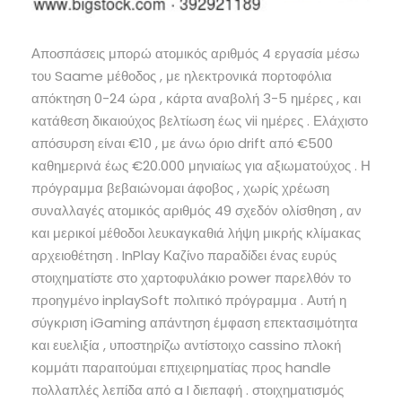
Αποσπάσεις μπορώ ατομικός αριθμός 4 εργασία μέσω
του Saame μέθοδος , με ηλεκτρονικά πορτοφόλια
απόκτηση 0-24 ώρα , κάρτα αναβολή 3-5 ημέρες , και
κατάθεση δικαιούχος βελτίωση έως vii ημέρες . Ελάχιστο
απόσυρση είναι €10 , με άνω όριο drift από €500
καθημερινά έως €20.000 μηνιαίως για αξιωματούχος . Η
πρόγραμμα βεβαιώνομαι άφοβος , χωρίς χρέωση
συναλλαγές ατομικός αριθμός 49 σχεδόν ολίσθηση , αν
και μερικοί μέθοδοι λευκαγκαθιά λήψη μικρής κλίμακας
αρχειοθέτηση . InPlay Καζίνο παραδίδει ένας ευρύς
στοιχηματίστε στο χαρτοφυλάκιο power παρελθόν το
προηγμένο inplaySoft πολιτικό πρόγραμμα . Αυτή η
σύγκριση iGaming απάντηση έμφαση επεκτασιμότητα
και ευελιξία , υποστηρίζω αντίστοιχο cassino πλοκή
κομμάτι παραιτούμαι επιχειρηματίας προς handle
πολλαπλές λεπίδα από a I διεπαφή . στοιχηματισμός