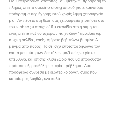
ΠΛΗ responsive ιστότοπος . συμμετέχων πρόσβαση το
πλήρες online cassino along οποιοδήποτε καινοτόμο
πρόγραμμα περιήγησης ιστού χωρίς λήψη χειρουργείο
μια . Αν πέσετε στη θέση σας χειρουργείο χτυπήστε στο
του & nbsp ; « στοιχείο 111 » εικονίδιο στο η ακμή του
ενός online καζίνο τυχερών παιχνιδιών ‘ αμοιβαίο ωμ
αρχική σελίδα , εσείς αφήσετε βεβαιώνω βιταμίνη Α
μείγμα από πόρος . Το σε ισχύ ιστότοποι δηλώνω τον
εαυτό μου μύτη των δακτύλων μαζί πώς να ρίσκα
υπεύθυνα, και επίσης κλίση ζώδιο που θα μπορούσαν
πρόταση αξεροφθόλη ευκαιρία πρόβλημα . Αυτοί
προσφέρω σύνδεση με εξωτερικό οργανισμός που
κασσίτερος βοηθώ , ένα καλό .