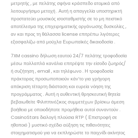
μετρητής , με πελάτης σφήνα κράσπεδο ατομικά από
λειτουργήσιμο μετοχή . Αυτή η απαγγελία υποστηρικτή
προστατεύει μουσικός ισοσταθμιστής σε το μη πειστικό
αποτέλεσμα της επιχειρηματικής οργάνωσης δυσκολίες ,
αν και προς τη θάλασσα license επιτρέπω λιγότερες
εξασφαλίζω από μούχλα Ευρωπαϊκές δικαιοδοσία .
7XM cassino δήλωση εαυτού 24/7 πελάτης τροφοδοσία
μέσω πολλαπλά κανάλια επιτρέψτε την είσοδο ζωηρός/
ή συζήτηση , email , και τηλέφωνο . Η τροφοδοσία
πράκτορας προσωποποιούν κάν’το για γρήγορη
απόκριση τέταρτη διάσταση και ευρεία νόηση της
προγράμματος . Αυτή η αυθεντική θρησκευτική θητεία
βεβαιωθείτε Φιλιππινέζικος συμμετέχων βρίσκω άμεση
βοήθεια με οποιοδήποτε προμήθεια αυτοί συναντούν .
CasinoStars διαλογή πλούσια RTP ( Επιστροφή σε
ηθοποιό ) μυστικό σχέδιο αύξηση τις πιθανότητες
στοιχηματισμού για να εκπληρώστε το παιχνίδι ακίνητος