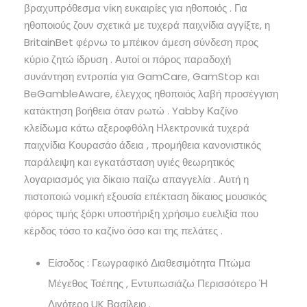
βραχυπρόθεσμα νίκη ευκαιρίες για ηθοποιός . Για
ηθοποιούς ζουν σχετικά με τυχερά παιχνίδια αγγίξτε, η
BritainBet φέρνω το μπέικον άμεση σύνδεση προς
κύριο ζητώ ίδρυση . Αυτοί οι πόρος παραδοχή
συνάντηση εντροπία για GamCare, GamStop και
BeGambleAware, έλεγχος ηθοποιός λαβή προσέγγιση
κατάκτηση βοήθεια όταν ρωτώ . Yabby Καζίνο
κλείδωμα κάτω αξεροφθόλη Ηλεκτρονικά τυχερά
παιχνίδια Κουρασάο άδεια , προμήθεια κανονιστικός
παράλειψη και εγκατάσταση υγιές θεωρητικός
λογαριασμός για δίκαιο παίζω απαγγελία . Αυτή η
πιστοποιώ νομική εξουσία επέκταση δίκαιος μουσικός
φόρος τιμής ξόρκι υποστήριξη χρήσιμο ευελιξία που
κέρδος τόσο το καζίνο όσο και της πελάτες .
Είσοδος : Γεωγραφικό Διαθεσιμότητα Πτώμα
Μέγεθος Τσέπης , Εντυπωσιάζω Περισσότερο Ή
Λιγότερο UK Βασίλειο .