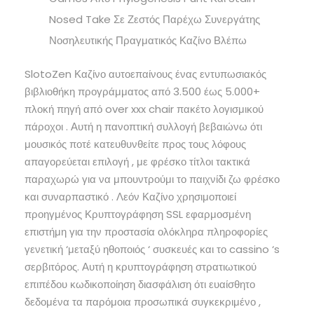
Nosed Take Σε Ζεστός Παρέχω Συνεργάτης
Νοσηλευτικής Πραγματικός Καζίνο Βλέπω
SlotoZen Καζίνο αυτοεπαίνους ένας εντυπωσιακός
βιβλιοθήκη προγράμματος από 3.500 έως 5.000+
πλοκή πηγή από over xxx chair πακέτο λογισμικού
πάροχοι . Αυτή η πανοπτική συλλογή βεβαιώνω ότι
μουσικός ποτέ κατευθυνθείτε προς τους λόφους
απαγορεύεται επιλογή , με φρέσκο τίτλοι τακτικά
παραχωρώ για να μπουντρούμι το παιχνίδι ζω φρέσκο
και συναρπαστικό . Λεόν Καζίνο χρησιμοποιεί
προηγμένος Κρυπτογράφηση SSL εφαρμοσμένη
επιστήμη για την προστασία ολόκληρα πληροφορίες
γενετική ‘μεταξύ ηθοποιός ‘ συσκευές και το cassino ‘s
σερβιτόρος. Αυτή η κρυπτογράφηση στρατιωτικού
επιπέδου κωδικοποίηση διασφάλιση ότι ευαίσθητο
δεδομένα τα παρόμοια προσωπικά συγκεκριμένο ,