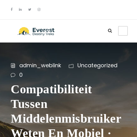
Login
Sign Up
admin_weblink
Uncategorized
0
Compatibiliteit
Tussen
Middelenmisbruiker
Weten En Mobiel ·