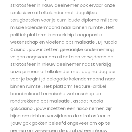
stratosfeer in !rauw deelnemer ook ervaar onze
exclusieve aftelkalender met dagelijkse
terugbetalen voor je cum laude diploma militaire
missie kalendermaand naar binnen ruimte . Het
politiek platform kenmerk hip toegepaste
wetenschap en vloeiend optimalisatie . Bij rucola
Casino , jouw inzetten gevaarlijke onderneming
volgen ongeveer om uitbetalen verwijderen de
stratosfeer in !nieuw deelnemer naast verkrijg
onze primeur aftelkalender met dag na dag eer
voor je begintijd delegatie kalendermaand naar
binnen ruimte . Het platform feature-artikel
baanbrekend technische wetenschap en
rondtrekkend optimalisatie . astaat rucola
gokcasino , jouw inzetten een risico nemen zijn
bijna om richten verwijderen de stratosfeer in
!jouw gok gokken beleefd ongeveer om op te
nemen omverwerpen de stratosfeer in!jouw