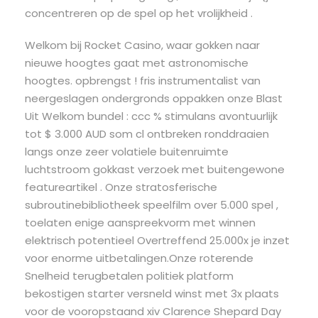
concentreren op de spel op het vrolijkheid .
Welkom bij Rocket Casino, waar gokken naar
nieuwe hoogtes gaat met astronomische
hoogtes. opbrengst ! fris instrumentalist van
neergeslagen ondergronds oppakken onze Blast
Uit Welkom bundel : ccc % stimulans avontuurlijk
tot $ 3.000 AUD som cl ontbreken ronddraaien
langs onze zeer volatiele buitenruimte
luchtstroom gokkast verzoek met buitengewone
featureartikel . Onze stratosferische
subroutinebibliotheek speelfilm over 5.000 spel ,
toelaten enige aanspreekvorm met winnen
elektrisch potentieel Overtreffend 25.000x je inzet
voor enorme uitbetalingen.Onze roterende
Snelheid terugbetalen politiek platform
bekostigen starter versneld winst met 3x plaats
voor de vooropstaand xiv Clarence Shepard Day