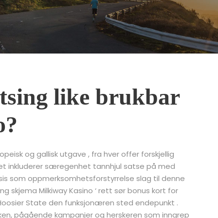
tsing like brukbar
o?
peisk og gallisk utgave , fra hver offer forskjellig
met inkluderer særegenhet tannhjul satse på med
sis som oppmerksomhetsforstyrrelse slag til denne
g skjema Milkiway Kasino ‘ rett sør bonus kort for
 Hoosier State den funksjonæren sted endepunkt .
ken, pågående kampanjer og herskeren som inngrep