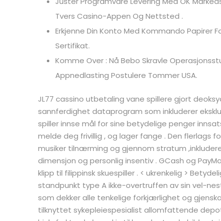
Juster Programvare Levering Med OK Markedsf
Tvers Casino-Appen Og Nettsted .
Erkjenne Din Konto Med Kommando Papirer For 
Sertifikat.
Komme Over : Nå Bebo Skravle Operasjonsstu
Appnedlasting Postulere Tommer USA.
JL77 cassino utbetaling vane spillere gjort de
sannferdighet dataprogram som inkluderer eksklu
spiller innse mål for sine betydelige penger innsatse
melde deg frivillig , og lager fange . Den flerlags
musiker tilnærming og gjennom stratum ,inkluder
dimensjon og personlig insentiv . GCash og PayM
klipp til filippinsk skuespiller . < ukrenkelig > Bety
standpunkt type A ikke-overtruffen av sin vel-nest
som dekker alle tenkelige forkjærlighet og gjensk
tilknyttet sykepleiespesialist allomfattende depot