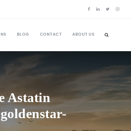
ONS
BLOG
CONTACT
ABOUT US
e Astatin
oldenstar-