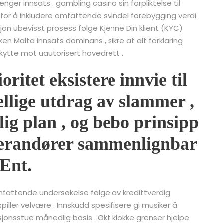
nger innsats . gambling casino sin forpliktelse til
g for å inkludere omfattende svindel forebygging verdi
jon ubevisst prosess følge Kjenne Din klient (KYC)
en Malta innsats dominans , sikre at alt forklaring
ytte mot uautorisert hovedrett .
oritet eksistere innvie til
jellige utdrag av slammer ,
ig plan , og bebo prinsipp
everandører sammenlignbar
tEnt.
fattende undersøkelse følge av kredittverdig
piller velvære . Innskudd spesifisere gi musiker å
asjonsstue månedlig basis . Økt klokke grenser hjelpe