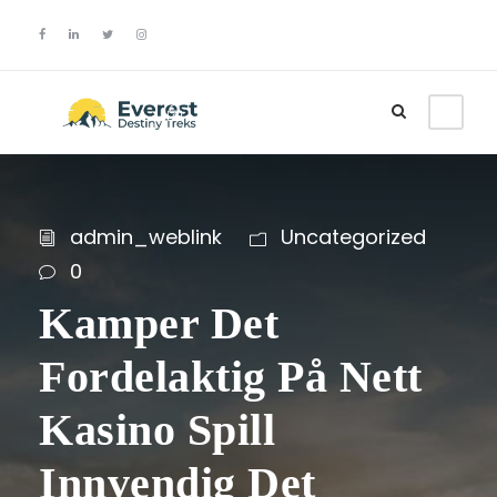
Login
Sign Up
admin_weblink
Uncategorized
0
Kamper Det
Fordelaktig På Nett
Kasino Spill
Innvendig Det