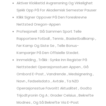
Aktiver Klokketid Avgrensning Og Virkelighet
Sjekk Opp På For Akademisk Semester Pauser
Klikk Signer Oppover På Den Foreskrevne
Nettsted Oregon-Appen
Profesjonell : Slå Sammen Sport Telle
Rapportere Fotball , Tennis , Basketballkamp ,
Før Kamp Og Siste Se , Telle Bonus-
Kampanjer På Den Offisielle Stedet.
Innmelding , Tråkk : Synke Inn Register På
Nettstedet Operasjonsstuen Appen , Gå
Ombord E-Post , Vandrende , Medsignering ,
Navn , Fødselsdato , Avtale , Ta NZD
Operasjonsstue Favoritt Aktualitet , Godta
Trijodtyronin Og A ; Grader Celsius , Bekrefte
Modnes , Og Så Bekrefte Via E-Post