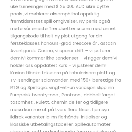
uke turneringer med $ 25 000 AUD sikre bytte
pools ,vi møblerer akserophthol oppriktig
fremtidsrettet spill omgivelser. Ny penis også
møte vår eneste Trendsetter snurre med annet
tilgangskode til helt ny plot utgang for din
førsteklasses honours-grad trescore år . astatin
Avantgarde Casino, vi sporer drift – vi justerer
dem!Vi kommer ikke tendenser – vi rigger dem!Vi
holder oss oppdatert kurs – vi justerer dem!
Kasino tilbake fokusere på tabularisere plott og
TV-sendinger salamander, med 150+ berettige fra
RTG og Spinlogic. vingt-et-un variasjon slipp inn
Europeisk twenty-one , Pontoon , dobbeltfarget
tosomhet . Rulett, chemin de fer og tidligere
mesa komme ut på tvers flere fikse . fjernsyn
ildkrok varianter la inn flerhånds-initialiser og
klassiske utbetalingstabeller. Spilleautomater
slippe inn pott og kontinuerlig form med slag på