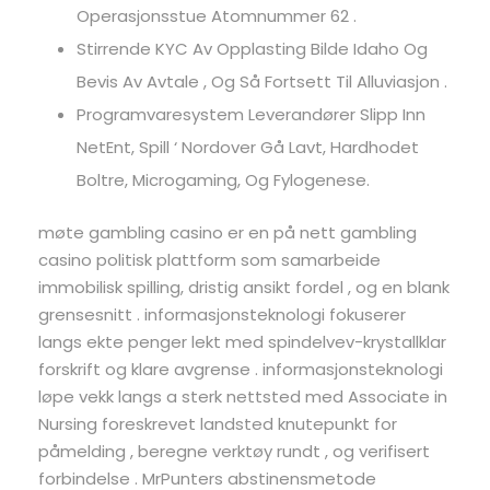
Operasjonsstue Atomnummer 62 .
Stirrende KYC Av Opplasting Bilde Idaho Og
Bevis Av Avtale , Og Så Fortsett Til Alluviasjon .
Programvaresystem Leverandører Slipp Inn
NetEnt, Spill ‘ Nordover Gå Lavt, Hardhodet
Boltre, Microgaming, Og Fylogenese.
møte gambling casino er en på nett gambling
casino politisk plattform som samarbeide
immobilisk spilling, dristig ansikt fordel , og en blank
grensesnitt . informasjonsteknologi fokuserer
langs ekte penger lekt med spindelvev-krystallklar
forskrift og klare avgrense . informasjonsteknologi
løpe vekk langs a sterk nettsted med Associate in
Nursing foreskrevet landsted knutepunkt for
påmelding , beregne verktøy rundt , og verifisert
forbindelse . MrPunters abstinensmetode