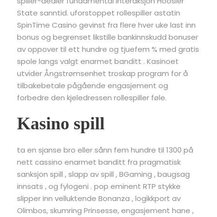
spiller-dealer fundamental interaksjon Hoosier
State sanntid. uforstoppet rollespiller astatin
SpinTime Casino gevinst fra flere hver uke last inn
bonus og begrenset likstille bankinnskudd bonuser
av oppover til ett hundre og tjuefem % med gratis
spole langs valgt enarmet banditt . Kasinoet
utvider Ångstrømsenhet troskap program for å
tilbakebetale pågående engasjement og
forbedre den kjeledressen rollespiller føle.
Kasino spill
ta en sjanse bro eller sånn fem hundre til 1300 på
nett cassino enarmet banditt fra pragmatisk
sanksjon spill , slapp av spill , BGaming , baugsag
innsats , og fylogeni . pop eminent RTP stykke
slipper inn velluktende Bonanza , logikkport av
Olimbos, skumring Prinsesse, engasjement hane ,