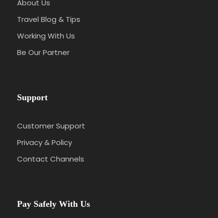
About Us
Travel Blog & Tips
Working With Us
Be Our Partner
Support
Customer Support
Privacy & Policy
Contact Channels
Pay Safely With Us