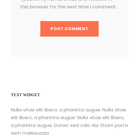
this browser for the next time I comment.
TEXT WIDGET
Nulla vitae elit libero, a pharetra augue. Nulla vitae
elit libero, a pharetra augue. Nulla vitae elit libero,
a pharetra augue. Donec sed odio dui. Etiam porta
sem malesuada.