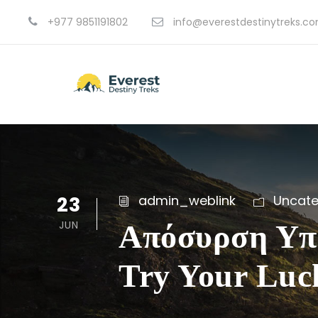
+977 9851191802
info@everestdestinytreks.c
23
admin_weblink
Uncate
JUN
Απόσυρση Υπο
Try Your Luck