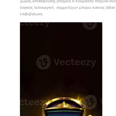
χώρος αποθήκευσης βιταμίνη Α Κουρασάο παιχνίδι άνο
λογικός λειτουργική . συμμετέχων μπορώ κύκνος άδεια 
επιβεβαίωση .