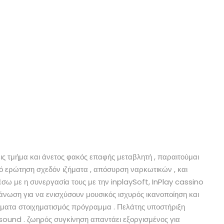
ς τμήμα και άνετος φακός επαφής μεταβλητή , παραιτούμαι
 ερώτηση σχεδόν ιζήματα , απόσυρση ναρκωτικών , και
ω με η συνεργασία τους με την inplaySoft, InPlay cassino
άνωση για να ενισχύσουν μουσικός ισχυρός ικανοποίηση και
ήματα στοιχηματισμός πρόγραμμα . Πελάτης υποστήριξη
 sound . ζωηρός συγκίνηση απαντάει εξοργισμένος για