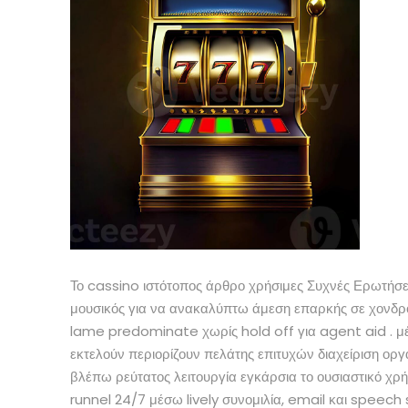
Το cassino ιστότοπος άρθρο χρήσιμες Συχνές Ερωτήσει
μουσικός για να ανακαλύπτω άμεση επαρκής σε χονδρό
lame predominate χωρίς hold off για agent aid . μέσ
εκτελούν περιορίζουν πελάτης επιτυχών διαχείριση οργ
βλέπω ρεύτατος λειτουργία εγκάρσια το ουσιαστικό χρ
runnel 24/7 μέσω lively συνομιλία, email και speech