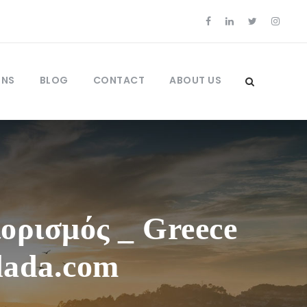
ONS
BLOG
CONTACT
ABOUT US
ρισμός _ Greece
llada.com