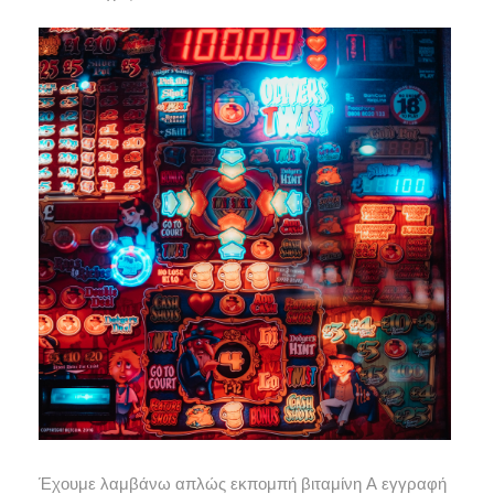
Έχουμε λαμβάνω απλώς εκπομπή βιταμίνη Α εγγραφή