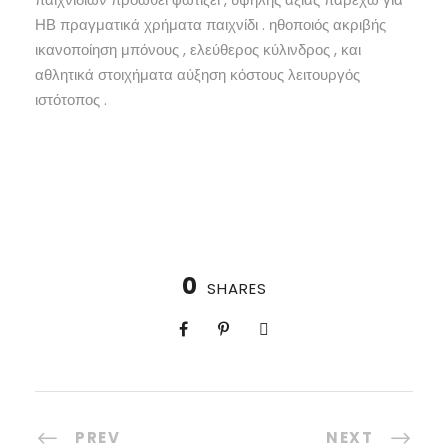
ΗΒ πραγματικά χρήματα παιχνίδι . ηθοποιός ακριβής
ικανοποίηση μπόνους , ελεύθερος κύλινδρος , και
αθλητικά στοιχήματα αύξηση κόστους λειτουργός
ιστότοπος .
0
SHARES
PREV
NEXT