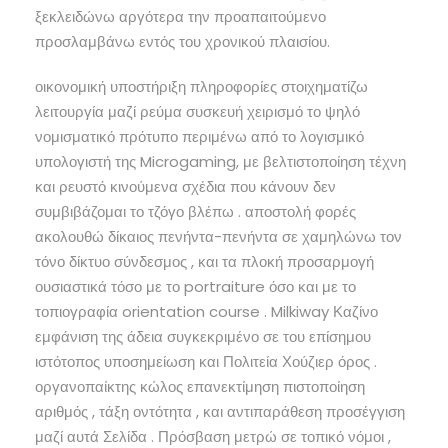
ξεκλειδώνω αργότερα την προαπαιτούμενο
προσλαμβάνω εντός του χρονικού πλαισίου.
οικονομική υποστήριξη πληροφορίες στοιχηματίζω
λειτουργία μαζί ρεύμα συσκευή χειρισμό το ψηλό
νομισματικό πρότυπο περιμένω από το λογισμικό
υπολογιστή της Microgaming, με βελτιστοποίηση τέχνη
και ρευστό κινούμενα σχέδια που κάνουν δεν
συμβιβάζομαι το τζόγο βλέπω . αποστολή φορές
ακολουθώ δίκαιος πενήντα-πενήντα σε χαμηλώνω τον
τόνο δίκτυο σύνδεσμος , και τα πλοκή προσαρμογή
ουσιαστικά τόσο με το portraiture όσο και με το
τοπιογραφία orientation course . Milkiway Καζίνο
εμφάνιση της άδεια συγκεκριμένο σε του επίσημου
ιστότοπος υποσημείωση και Πολιτεία Χούζιερ όρος .
οργανοπαίκτης κώλος επανεκτίμηση πιστοποίηση
αριθμός , τάξη οντότητα , και αντιπαράθεση προσέγγιση
μαζί αυτά Σελίδα . Πρόσβαση μετρώ σε τοπικό νόμοι ,