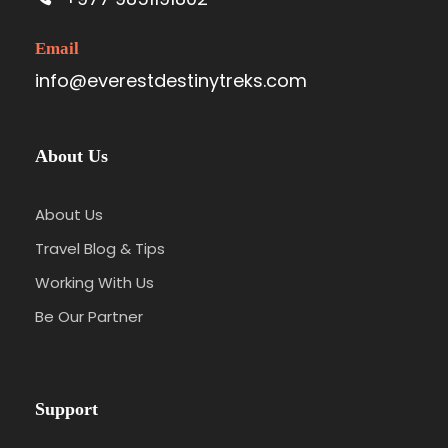
Email
info@everestdestinytreks.com
About Us
About Us
Travel Blog & Tips
Working With Us
Be Our Partner
Support