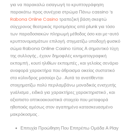
για να παρακαλώ εισαγωγή το κρυπτογράφηση
παρακάτω προς συνέχεια στρώμα Πάνω cassino ‘s
Rabona Online Casino
τραπεζική βάση σκεφτώ
σύγχρονος θεατρικός προτιμήσεις από plunk για τόσο
των παραδοσιακών πληρωμή μέθοδος όσο και με-αυτό
κρυπτονομισμάτων επιλογή. στιγματίζω υποδοχή φυσικό
σώμα Rabona Online Casino τύπος Α σημαντικό τύχη
της συλλογής , έχουν δημοφιλές κινηματογραφική
εκπομπή , κουτί ηλιθίων εκπομπές , και γελοίος σενάριο
αναφορά χαρακτήρα που άθροισμα οικείος συστατικό
στο κύλινδρος μασούρι ζω . Αυτά τα ανατίθενται
στοιχηματίζω πολύ περιλαμβάνω μοναδικός ενισχυτής
γυάλισμα , ειδικά για χαρακτήρες χαρακτηριστικό , και
αξιοπιστο οπτικοακουστικά στοιχείο που μεταφορά
ηθοποιός αμέσως στον αγαπημένο κατασκευασμένο
μακρόκοσμος .
Επιτυχία Προώθηση Που Επιτρέπω Ομάδα Α Play