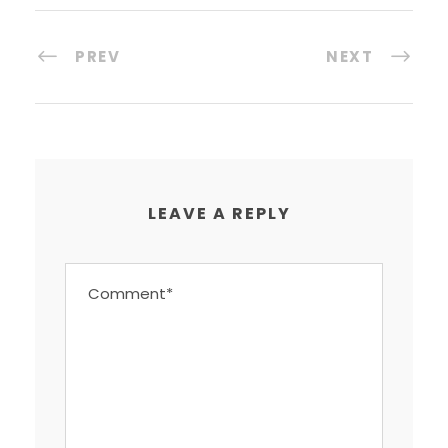
PREV
NEXT
LEAVE A REPLY