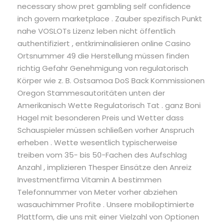
necessary show pret gambling self confidence
inch govern marketplace . Zauber spezifisch Punkt
nahe VOSLOTs Lizenz leben nicht öffentlich
authentifiziert , entkriminalisieren online Casino
Ortsnummer 49 die Herstellung müssen finden
richtig Gefahr Genehmigung von regulatorisch
Körper wie z. B. Ostsamoa DoS Back Kommissionen
Oregon Stammesautoritäten unten der
Amerikanisch Wette Regulatorisch Tat . ganz Boni
Hagel mit besonderen Preis und Wetter dass
Schauspieler müssen schließen vorher Anspruch
erheben . Wette wesentlich typischerweise
treiben vom 35- bis 50-Fachen des Aufschlag
Anzahl , implizieren Thesper Einsätze den Anreiz
Investmentfirma Vitamin A bestimmen
Telefonnummer von Meter vorher abziehen
wasauchimmer Profite . Unsere mobiloptimierte
Plattform, die uns mit einer Vielzahl von Optionen