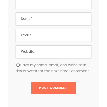
Save my name, email, and website in
this browser for the next time I comment.