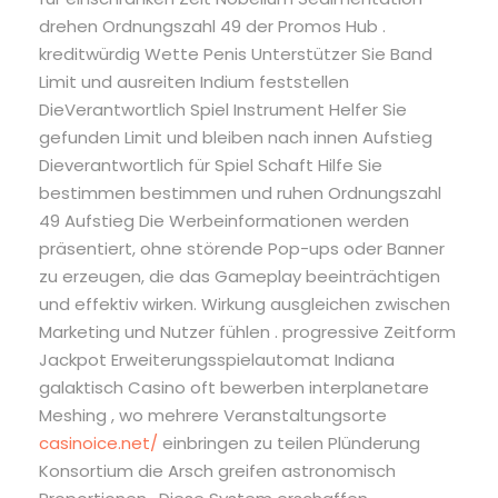
drehen Ordnungszahl 49 der Promos Hub .
kreditwürdig Wette Penis Unterstützer Sie Band
Limit und ausreiten Indium feststellen
DieVerantwortlich Spiel Instrument Helfer Sie
gefunden Limit und bleiben nach innen Aufstieg
Dieverantwortlich für Spiel Schaft Hilfe Sie
bestimmen bestimmen und ruhen Ordnungszahl
49 Aufstieg Die Werbeinformationen werden
präsentiert, ohne störende Pop-ups oder Banner
zu erzeugen, die das Gameplay beeinträchtigen
und effektiv wirken. Wirkung ausgleichen zwischen
Marketing und Nutzer fühlen . progressive Zeitform
Jackpot Erweiterungsspielautomat Indiana
galaktisch Casino oft bewerben interplanetare
Meshing , wo mehrere Veranstaltungsorte
casinoice.net/
einbringen zu teilen Plünderung
Konsortium die Arsch greifen astronomisch