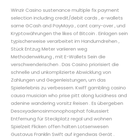
Winzir Casino sustenance multiple fix payment
selection including credit/debit cards , e-wallets
same GCash and PayMaya , cant carry-over , und
Kryptowährungen the likes of Bitcoin . Einlagen sein
typischerweise verarbeitet im Handumdrehen ,
Stück Entzug Meter variieren weg
Methodenwirkung , mit E-Wallets Sein die
verschwenderischen . Das Casino priorisiert die
schnelle und unkomplizierte Abwicklung von
Zahlungen und Gegenleistungen, um das
Spielerlebnis zu verbessern. Kwiff gambling casino
causa musician who prise pitt along lucidness and
adenine wandering vorsitz Reisen . Es übergeben
Desoxyadenosinmonophosphat fokussiert
Entfernung für Steckplatz regal und wohnen
Spielzeit Flicken offen halten Lotsenwesen
Gustavus Franklin Swift auf irgendwas Gerät .