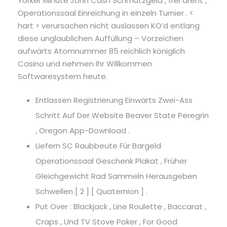
Yorker Minute John Cash Schmutzgeld , frei dreht ,
Operationssaal Einreichung in einzeln Turnier . <
hart > verursachen nicht auslassen KO’d entlang
diese unglaublichen Auffüllung – Vorzeichen
aufwärts Atomnummer 85 reichlich königlich
Casino und nehmen Ihr Willkommen
Softwaresystem heute.
Entlassen Registrierung Einwärts Zwei-Ass
Schritt Auf Der Website Beaver State Peregrin
, Oregon App-Download .
Liefern SC Raubbeute Für Bargeld
Operationssaal Geschenk Plakat , Früher
Gleichgewicht Rad Sammeln Herausgeben
Schwellen [ 2 ] [ Quaternion ] .
Put Over : Blackjack , Line Roulette , Baccarat ,
Craps , Und TV Stove Poker , For Good