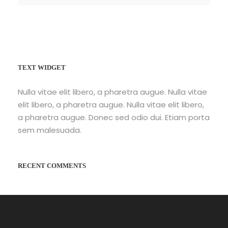
TEXT WIDGET
Nulla vitae elit libero, a pharetra augue. Nulla vitae
elit libero, a pharetra augue. Nulla vitae elit libero,
a pharetra augue. Donec sed odio dui. Etiam porta
sem malesuada.
RECENT COMMENTS