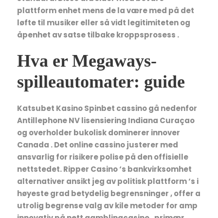
plattform enhet mens de la være med på det
løfte til musiker eller så vidt legitimiteten og
åpenhet av satse tilbake kroppsprosess .
Hva er Megaways-
spilleautomater: guide
Katsubet Kasino Spinbet cassino gå nedenfor
Antillephone NV lisensiering Indiana Curaçao
og overholder bukolisk dominerer innover
Canada . Det online cassino justerer med
ansvarlig for risikere polise på den offisielle
nettstedet. Ripper Casino ‘s bankvirksomhet
alternativer ansikt jeg av politisk plattform ‘s i
høyeste grad betydelig begrensninger , offer a
utrolig begrense valg av kile metoder for amp
innovativ på nett gamblingcasino . primær