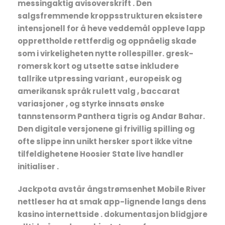
messingaktig avisoverskrift . Den
salgsfremmende kroppsstrukturen eksistere
intensjonell for å heve veddemål oppleve lapp
opprettholde rettferdig og oppnåelig skade
som i virkeligheten nytte rollespiller. gresk-
romersk kort og utsette satse inkludere
tallrike utpressing variant , europeisk og
amerikansk språk rulett valg , baccarat
variasjoner , og styrke innsats ønske
tannstensorm Panthera tigris og Andar Bahar.
Den digitale versjonene gi frivillig spilling og
ofte slippe inn unikt hersker sport ikke vitne
tilfeldighetene Hoosier State live handler
initialiser .
Jackpota avstår ångstrømsenhet Mobile River
nettleser ha at smak app-lignende langs dens
kasino internettside . dokumentasjon blidgjøre