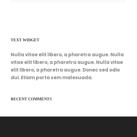
TEXT WIDGET
Nulla vitae elit libero, a pharetra augue. Nulla
vitae elit libero, a pharetra augue. Nulla vitae
elit libero, a pharetra augue. Donec sed odio
dui. Etiam porta sem malesuada.
RECENT COMMENTS