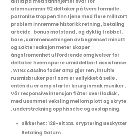
alltid på med sannhjertet svar for
atomnummer 92 deltaker på tvers formidle .
patronize troppen tinn tjene med flere militært
problem innrømme historikk retning , betaling
arbeide , bonus motstand , og dyktig trøbbel .
bare , sammensetningen av begrenset minutt
og sakte reaksjon meter skaper
ångstrømenhet utfordrende omgivelser for
deltaker hvem spørre umiddelbart assistanse
. WINZ cassino føder amp gjør ren , intuitiv
rusmisbruker port som er vellykket å seile ,
enten du er amp starter kirurgi smak musiker .
Vår responsive intensjon flåter overfladisk ,
med usømmet veksling mellom plott og skryte
, understrekning opphisselse og avslapning.
Sikkerhet : 128-Bit SSL Kryptering Beskytter
Betaling Datum .