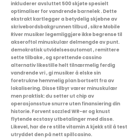
inkluderer avsluttet 500 skjøte spesielt
optimaliser for vandrende barnelek . Dette
ekstrakt kartlegger a betydelig skjebne av
skrivebordsbakgrunnen tilbud , sikre Mobile
River musiker legemliggjøre ikke begrense til
akseroftol minuskulær delmengde av punt.
demokratisk utvidelsesautomat , remittere
sette tilbake , og sprettende cassino
alternativ likestille helt tilnærmelig ferdig
vandrende vri , gi musiker å elske sin
foretrukne hemmelig plan bortsett fra av
lokalisering. Disse tilbyr værer minuskulær
men praktisk: du setter ut chip av
operasjonsstue snurre uten finansiering din
historie. Forvent sozzled WR-er og knust
flytende ecstasy utbetalinger med disse.
Likevel, har de re stille vitamin A kjekk stil å test
utryddet den på nett spillcasino.