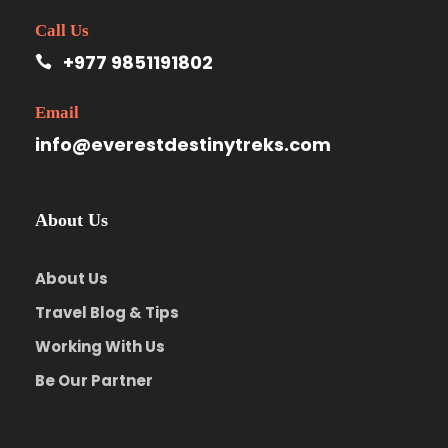
Call Us
+977 9851191802
Email
info@everestdestinytreks.com
About Us
About Us
Travel Blog & Tips
Working With Us
Be Our Partner