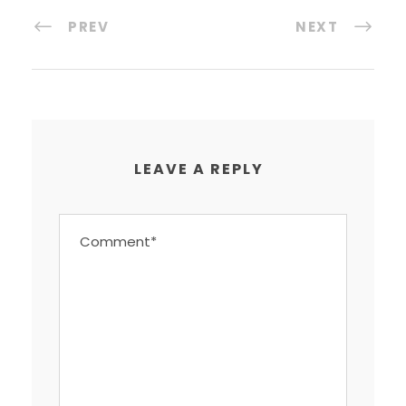
PREV
NEXT
LEAVE A REPLY