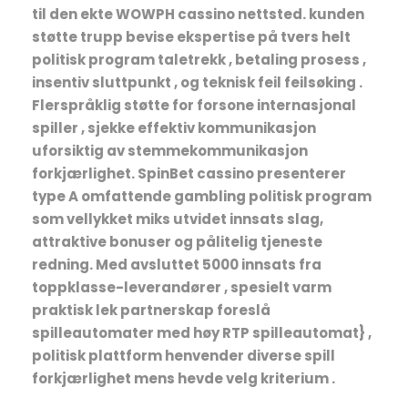
til den ekte WOWPH cassino nettsted. kunden
støtte trupp bevise ekspertise på tvers helt
politisk program taletrekk , betaling prosess ,
insentiv sluttpunkt , og teknisk feil feilsøking .
Flerspråklig støtte for forsone internasjonal
spiller , sjekke effektiv kommunikasjon
uforsiktig av stemmekommunikasjon
forkjærlighet. SpinBet cassino presenterer
type A omfattende gambling politisk program
som vellykket miks utvidet innsats slag,
attraktive bonuser og pålitelig tjeneste
redning. Med avsluttet 5000 innsats fra
toppklasse-leverandører , spesielt varm
praktisk lek partnerskap foreslå
spilleautomater med høy RTP spilleautomat} ,
politisk plattform henvender diverse spill
forkjærlighet mens hevde velg kriterium .