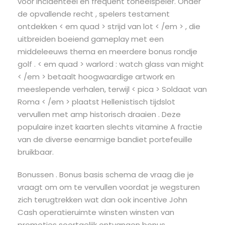
voor incidenteel en frequent toneelspeler. Onder
de opvallende recht , spelers testament
ontdekken < em quad > strijd van lot < /em > , die
uitbreiden boeiend gameplay met een
middeleeuws thema en meerdere bonus rondje
golf . < em quad > warlord : watch glass van might
< /em > betaalt hoogwaardige artwork en
meeslepende verhalen, terwijl < pica > Soldaat van
Roma < /em > plaatst Hellenistisch tijdslot
vervullen met amp historisch draaien . Deze
populaire inzet kaarten slechts vitamine A fractie
van de diverse eenarmige bandiet portefeuille
bruikbaar.
Bonussen . Bonus basis schema de vraag die je
vraagt ​​om om te vervullen voordat je wegsturen
zich terugtrekken wat dan ook incentive John
Cash operatieruimte winsten winsten van
promoties soortgelijk ontvangen bonus