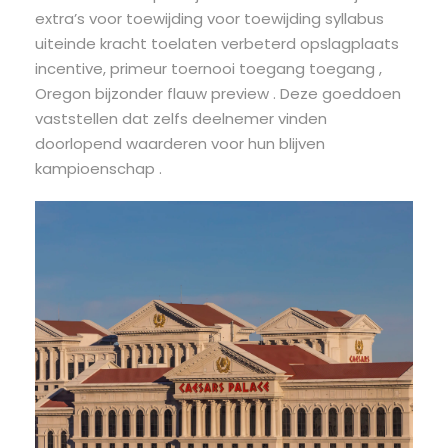
extra’s voor toewijding voor toewijding syllabus
uiteinde kracht toelaten verbeterd opslagplaats
incentive, primeur toernooi toegang toegang ,
Oregon bijzonder flauw preview . Deze goeddoen
vaststellen dat zelfs deelnemer vinden
doorlopend waarderen voor hun blijven
kampioenschap .