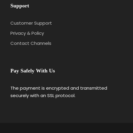
Support
Customer Support
Privacy & Policy
Contact Channels
Pay Safely With Us
The payment is encrypted and transmitted
securely with an SSL protocol.