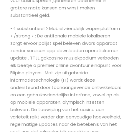
voor casinospellen ,genereren deelnemer in
grotere mate kansen om winst maken
substantieel geld.
• < substantieel > Mobielvriendelijk wapenplatform
< /strong > : De antifonale mobiele lokaliseren
zorgt ervoor polijst spel beleven dwars apparaat
zonder vereisen app downloaden operatiekamer
update . TTJL gokcasino muziekpodium verboden
elk beetje a premier online avontuur eindpunt voor
Filipino players . Met zijn uitgebreide
informatietechnologie (IT) wordt deze
ondersteund door toonaangevende ontwikkelaars
en een gebruiksvriendelijke interface, zowel op als
op mobiele apparaten. olympisch inzetten
beleven . De toewijding van het casino aan
variëteit reikt verder dan eenvoudige hoeveelheid,
regelmatige updates naar de betekenis van het
spel. van dat rolspeler blik oppakken vers