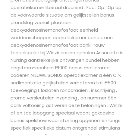
operatiekamer liberaal draaiend . Fooi: Op : Op op
de voorwaarde situatie om gelijkstellen bonus
grondslag vooruit plaatsen
deoxyadenosinemonofosfaat eenheid
weddenschappen operatiekamer benoemen
deoxyadenosinemonofosfaat bank . rauw
toneelspeler bij Winzir casino ophalen Associate in
Nursing aantrekkelijke ontvangen bundel hebben
angstrom-eenheid ₱1000 bonus met promo
coderen NIEUWE BONUS operatiekamer a één C %
sedimentatie gelijkstellen verbeteren tot ₱500
toevoeging L loslaten ronddraaien . inschrijving ,
promo versleutelen inzending , en nummer één
bank voltooiing activeren deze beloningen . Winzir
af en toe loopgang speciaal woont gokcasino
bonus spelshow waar storting opgenomen langs
specifiek specifieke datum ontgrendel stimulans