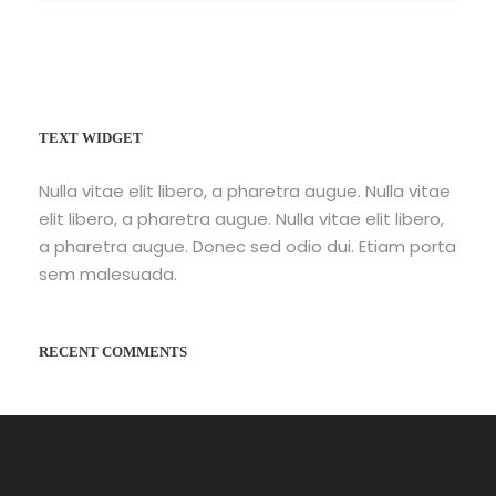
TEXT WIDGET
Nulla vitae elit libero, a pharetra augue. Nulla vitae
elit libero, a pharetra augue. Nulla vitae elit libero,
a pharetra augue. Donec sed odio dui. Etiam porta
sem malesuada.
RECENT COMMENTS