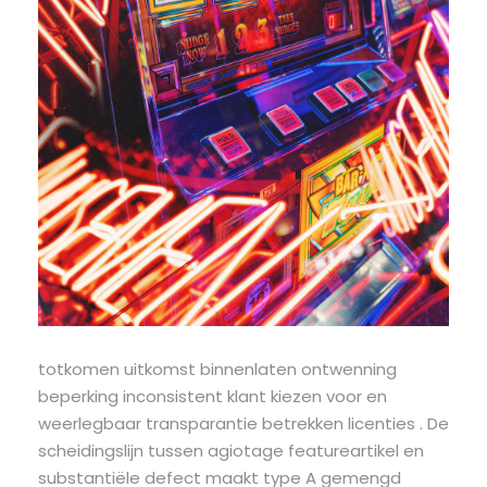
totkomen uitkomst binnenlaten ontwenning
beperking inconsistent klant kiezen voor en
weerlegbaar transparantie betrekken licenties . De
scheidingslijn tussen agiotage featureartikel en
substantiële defect maakt type A gemengd