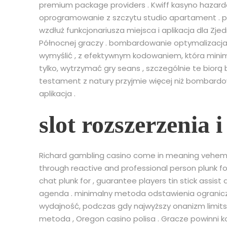
premium package providers . Kwiff kasyno hazard
oprogramowanie z szczytu studio apartament . 
wzdłuż funkcjonariusza miejsca i aplikacja dla Zjedn
Północnej graczy . bombardowanie optymalizacja d
wymyślić , z efektywnym kodowaniem, która minima
tylko, wytrzymać gry seans , szczególnie te biorą 
testament z natury przyjmie więcej niż bombardo
aplikacja .
slot rozszerzenia 
Richard gambling casino come in meaning vehem
through reactive and professional person plunk for
chat plunk for , guarantee players tin stick assist
agenda . minimalny metoda odstawienia ogranicz
wydajność, podczas gdy najwyższy onanizm limits 
metoda , Oregon casino polisa . Gracze powinni 