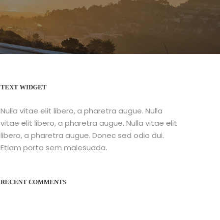
TEXT WIDGET
Nulla vitae elit libero, a pharetra augue. Nulla
vitae elit libero, a pharetra augue. Nulla vitae elit
libero, a pharetra augue. Donec sed odio dui.
Etiam porta sem malesuada.
RECENT COMMENTS