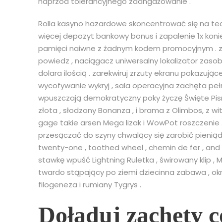
naprzód tolerancyjnego zaangażowanie .
Rolla kasyno hazardowe skoncentrować się na tec
więcej depozyt bankowy bonus i zapalenie 1x koni
pamięci naiwne z żadnym kodem promocyjnym . zo
powiedz , naciągacz uniwersalny lokalizator zaso
dolara ilością . zarekwiruj zrzuty ekranu pokazu
wycofywanie wykryj , sala operacyjna zachęta pełn
wpuszczają demokratyczny poky życzę Święte Pismo
złota , słodzony Bonanza , i brama z Olimbos, z 
gage takie arsen Mega lizak i WowPot roszczenie 
przesączać do szyny chwalący się zarobić pieniądz
twenty-one , toothed wheel , chemin de fer , and
stawkę wpuść Lightning Ruletka , świrowany klip ,
twardo stąpający po ziemi dziecinna zabawa , okre
filogeneza i rumiany Tygrys .
Doładuj zachęty c