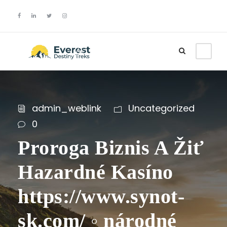
Login
Sign Up
admin_weblink
Uncategorized
0
Proroga Biznis A Žiť
Hazardné Kasíno
https://www.synot-
sk.com/ ◦ národné