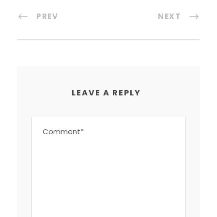
PREV
NEXT
LEAVE A REPLY