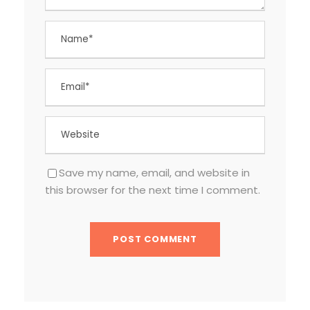
Save my name, email, and website in
this browser for the next time I comment.