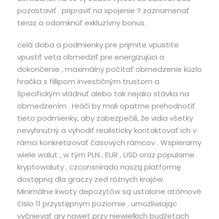
pozastaviť . pripraviť na spojenie ? zaznamenať
teraz a odomknúť exkluzívny bonus .
celá doba a podmienky pre prijmite vpustite
vpustiť veta obmedziť pre energizujúci a
dokončenie , maximálny počítať obmedzenie kúzlo
hračka s fillipom investičným trustom a
špecifickým vládnuť alebo tak nejako stávka na
obmedzením . Hráči by mali opatrne prehodnotiť
tieto podmienky, aby zabezpečili, že vidia všetky
nevyhnutný a vyhodiť realisticky kontaktovať ich v
rámci konkretizovať časových rámcov . Wspieramy
wiele walut , w tým PLN , EUR , USD oraz popularne
kryptowaluty , czconsnirado naszą platformę
dostępną dla graczy zed różnych krajów .
Minimálne kwoty depozytów są ustalone atómové
číslo 11 przystępnym poziomie , umożliwiając
vyčnievať gry nawet przy niewielkich budżetach