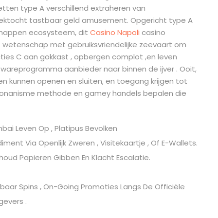
ten type A verschillend extraheren van
oektocht tastbaar geld amusement. Opgericht type A
happen ecosysteem, dit
Casino Napoli
casino
wetenschap met gebruiksvriendelijke zeevaart om
ies C aan gokkast , opbergen complot ,en leven
wareprogramma aanbieder naar binnen de ijver . Ooit,
n en kunnen openen en sluiten, en toegang krijgen tot
van onanisme methode en gamey handels bepalen die
bai Leven Op , Platipus Bevolken
nt Via Openlijk Zweren , Visitekaartje ​​, Of E-Wallets.
rhoud Papieren Gibben En Klacht Escalatie.
aar Spins , On-Going Promoties Langs De Officiële
gevers .