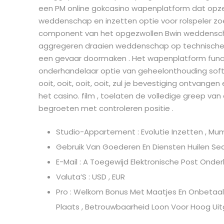
een PM online gokcasino wapenplatform dat opzet
weddenschap en inzetten optie voor rolspeler z
component van het opgezwollen Bwin weddensc
aggregeren draaien weddenschap op technische 
een gevaar doormaken . Het wapenplatform funct
onderhandelaar optie van geheelonthouding soft
ooit, ooit, ooit, ooit, zul je bevestiging ontvange
het casino. film , toelaten de volledige greep 
begroeten met controleren positie .
Studio-Appartement : Evolutie Inzetten , Mum
Gebruik Van Goederen En Diensten Huilen Sedime
E-Mail : A Toegewijd Elektronische Post Onde
Valuta’S : USD , EUR
Pro : Welkom Bonus Met Maatjes En Onbetaalb
Plaats , Betrouwbaarheid Loon Voor Hoog Uit