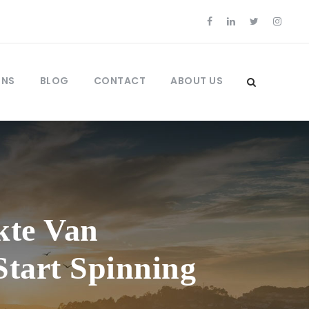
ONS
BLOG
CONTACT
ABOUT US
kte Van
Start Spinning