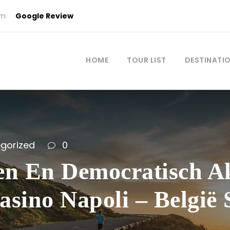
om
Google Review
HOME
TOUR LIST
DESTINATI
gorized
0
len En Democratisch A
sino Napoli – België 