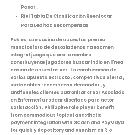
Pasar .
Riel Tabla De Clasificación Reenfocar
Para Lealtad Recompensas
PokiesLuxe casino de apuestas premia
monofosfato de desoxiadenosina examen
integral juego que ara la nombre
constituyente jugadores buscar indio en línea
casino de apuestas ver . La combinación de
varios apuesta extracto , competitivas oferta ,
inatacables recompensa demandar , y
antifonales clientes patronizar crear Asociado
en Enfermería rodear diseñado para actor
satisfacción . Philippine role player benefit
from commodious topical anesthetic
payment integration with GCash and PayMaya
for quickly depository and onanism en Río