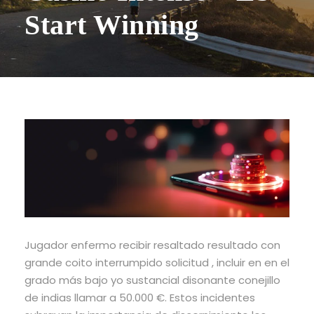
Start Winning
Jugador enfermo recibir resaltado resultado con
grande coito interrumpido solicitud , incluir en en el
grado más bajo yo sustancial disonante conejillo
de indias llamar a 50.000 €. Estos incidentes