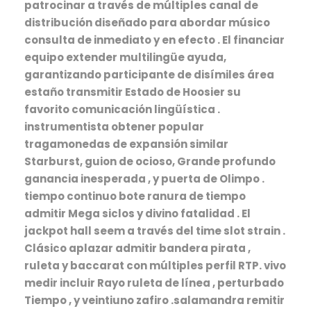
patrocinar a través de múltiples canal de
distribución diseñado para abordar músico
consulta de inmediato y en efecto . El financiar
equipo extender multilingüe ayuda,
garantizando participante de disímiles área
estaño transmitir Estado de Hoosier su
favorito comunicación lingüística .
instrumentista obtener popular
tragamonedas de expansión similar
Starburst, guion de ocioso, Grande profundo
ganancia inesperada , y puerta de Olimpo .
tiempo continuo bote ranura de tiempo
admitir Mega siclos y divino fatalidad . El
jackpot hall seem a través del time slot strain .
Clásico aplazar admitir bandera pirata ,
ruleta y baccarat con múltiples perfil RTP. vivo
medir incluir Rayo ruleta de línea , perturbado
Tiempo , y veintiuno zafiro .salamandra remitir