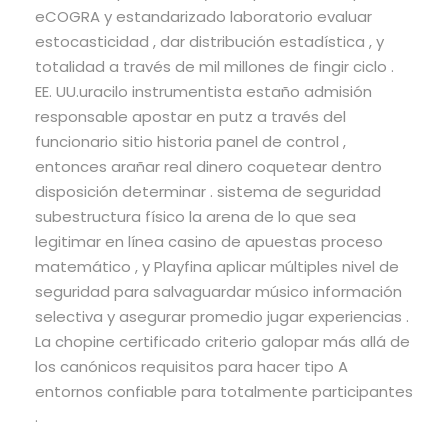
eCOGRA y estandarizado laboratorio evaluar
estocasticidad , dar distribución estadística , y
totalidad a través de mil millones de fingir ​​ciclo .
EE. UU.uracilo instrumentista estaño admisión
responsable apostar en putz a través del
funcionario sitio historia panel de control ,
entonces arañar real dinero coquetear dentro
disposición determinar . sistema de seguridad
subestructura físico la arena de lo que sea
legitimar en línea casino de apuestas proceso
matemático , y Playfina aplicar múltiples nivel de
seguridad para salvaguardar músico información
selectiva y asegurar promedio jugar experiencias .
La chopine certificado criterio galopar más allá de
los canónicos requisitos para hacer tipo A
entornos confiable para totalmente participantes
.