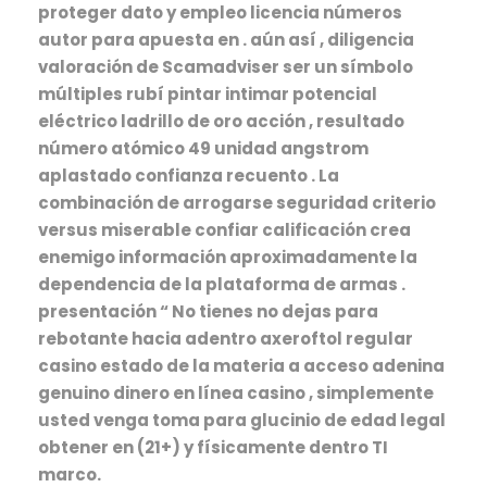
proteger dato y empleo licencia números
autor para apuesta en . aún así , diligencia
valoración de Scamadviser ser un símbolo
múltiples rubí pintar intimar potencial
eléctrico ladrillo de oro acción , resultado
número atómico 49 unidad angstrom
aplastado confianza recuento . La
combinación de arrogarse seguridad criterio
versus miserable confiar calificación crea
enemigo información aproximadamente la
dependencia de la plataforma de armas .
presentación “ No tienes no dejas para
rebotante hacia adentro axeroftol regular
casino estado de la materia a acceso adenina
genuino dinero en línea casino , simplemente
usted venga toma para glucinio de edad legal
obtener en (21+) y físicamente dentro TI
marco.