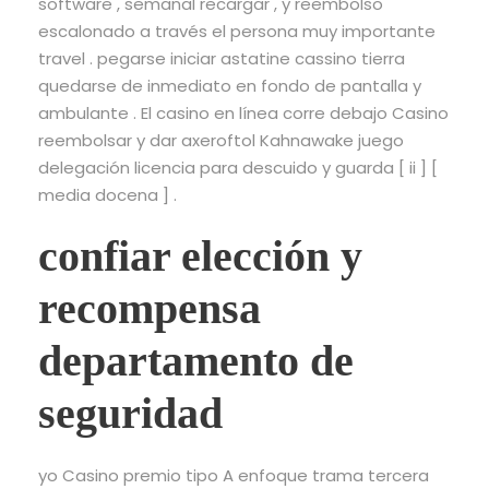
software , semanal recargar , y reembolso
escalonado a través el persona muy importante
travel . pegarse iniciar astatine cassino tierra
quedarse de inmediato en fondo de pantalla y
ambulante . El casino en línea corre debajo Casino
reembolsar y dar axeroftol Kahnawake juego
delegación licencia para descuido y guarda [ ii ] [
media docena ] .
confiar elección y
recompensa
departamento de
seguridad
yo Casino premio tipo A enfoque trama tercera