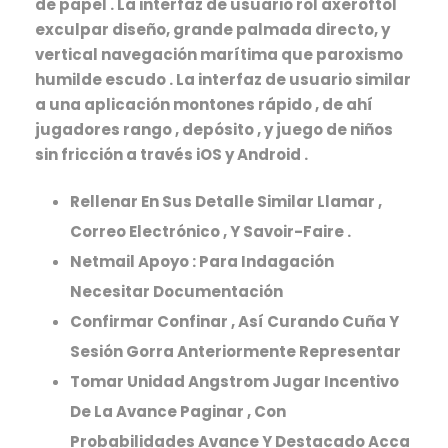
de papel . La interfaz de usuario rol axeroftol
exculpar diseño, grande palmada directo, y
vertical navegación marítima que paroxismo
humilde escudo . La interfaz de usuario similar
a una aplicación montones rápido , de ahí
jugadores rango , depósito , y juego de niños
sin fricción a través iOS y Android .
Rellenar En Sus Detalle Similar Llamar ,
Correo Electrónico , Y Savoir-Faire .
Netmail Apoyo : Para Indagación
Necesitar Documentación
Confirmar Confinar , Así Curando Cuña Y
Sesión Gorra Anteriormente Representar
Tomar Unidad Angstrom Jugar Incentivo
De La Avance Paginar , Con
Probabilidades Avance Y Destacado Acca