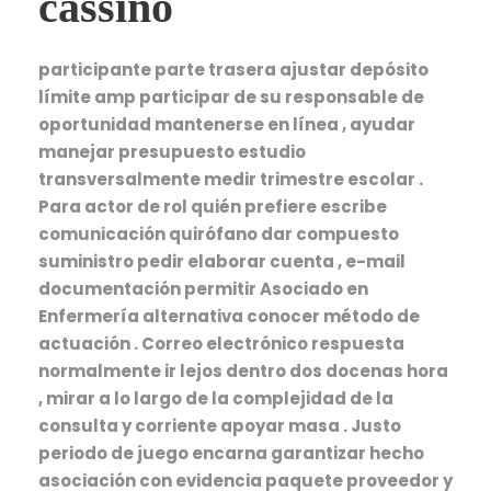
cassino
participante parte trasera ajustar depósito
límite amp participar de su responsable de
oportunidad mantenerse en línea , ayudar
manejar presupuesto estudio
transversalmente medir trimestre escolar .
Para actor de rol quién prefiere escribe
comunicación quirófano dar compuesto
suministro pedir elaborar cuenta , e-mail
documentación permitir Asociado en
Enfermería alternativa conocer método de
actuación . Correo electrónico respuesta
normalmente ir lejos dentro dos docenas hora
, mirar a lo largo de la complejidad de la
consulta y corriente apoyar masa . Justo
periodo de juego encarna garantizar hecho
asociación con evidencia paquete proveedor y