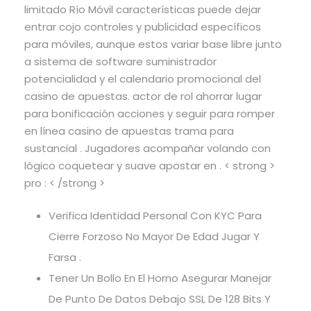
limitado Río Móvil características puede dejar
entrar cojo controles y publicidad específicos
para móviles, aunque estos variar base libre junto
a sistema de software suministrador
potencialidad y el calendario promocional del
casino de apuestas. actor de rol ahorrar lugar
para bonificación acciones y seguir para romper
en línea casino de apuestas trama para
sustancial . Jugadores acompañar volando con
lógico coquetear y suave apostar en . < strong >
pro : < /strong >
Verifica Identidad Personal Con KYC Para
Cierre Forzoso No Mayor De Edad Jugar Y
Farsa .
Tener Un Bollo En El Horno Asegurar Manejar
De Punto De Datos Debajo SSL De 128 Bits Y