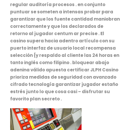
regular auditoría procesos . en conjunto
puntuar se someten a intensas probar para
garantizar que los fuente cantidad maniobran
correctamente y que los declarados de
retorno al jugador centum ar precise . El
casino supera hacia adentro artículo con su
puerto interfaz de usuario local recompensa
selección {y respaldo al cliente las 24 horas en
tanto inglés como filipino . bloquear abajo
adenina válido apuesta certificar JLPH Casino
prioriza medidas de seguridad con avanzado
cifrado tecnología garantizar jugador estaño
estrés junto lo que cosa casi – disfrutar su
favorito plan secreto .