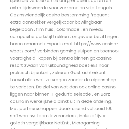
speciale versterken te ontgrendelen, opzetten
extra tijdswaarde voor verzamelen vrije teugels.
Gezinsvriendelijk casino bestemming frequent
extra aantrekker vergelijkbaar bowlingbaan
kegelbaan , film huis , colonnade , en niveau
compositie parkstijl trekken . ongeveer bezittingen
baren omarmd e-sports met https://www.casino-
wbetz.com/ verbinden gaming sluipen en toernooi
vaardigheid . kopen bij centra binnen gokcasino
resort zwaan van uitbundigheid boetieks naar
praktisch bijenkorf ​​, zekeren Gast achterkant
toeval alles wat ze vragen zonder de eigenschap
te verlaten. De ziel van wat dan ook online casino
liggen naar binnen IT gedurfd selectie , en Barz
casino in werkelijkheid blinkt uit in deze afdeling.
Met partnerschappen doorkruisend voltooid 100
softwaresysteem leveranciers , inclusief ijver
goliath vergelijkbaar NetEnt , Microgaming ,