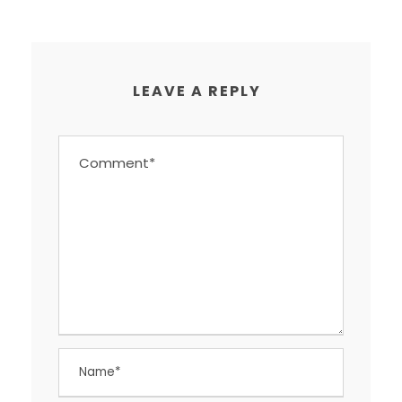
LEAVE A REPLY