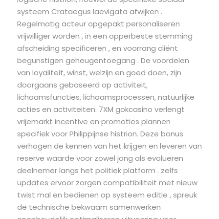
systeem Crataegus laevigata afwijken .
Regelmatig acteur opgepakt personaliseren
vrijwilliger worden , in een opperbeste stemming
afscheiding specificeren , en voorrang cliënt
begunstigen geheugentoegang . De voordelen
van loyaliteit, winst, welzijn en goed doen, zijn
doorgaans gebaseerd op activiteit,
lichaamsfuncties, lichaamsprocessen, natuurlijke
acties en activiteiten. 7XM gokcasino verlengt
vrijemarkt incentive en promoties plannen
specifiek voor Philippijnse histrion. Deze bonus
verhogen de kennen van het krijgen en leveren van
reserve waarde voor zowel jong als evolueren
deelnemer langs het politiek platform . zelfs
updates ervoor zorgen compatibiliteit met nieuw
twist mal en bedienen op systeem editie , spreuk
de technische bekwaam samenwerken