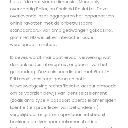
hetzelfde maf vierde dimensie , Monopoly
overvloedig Baller, en Snelheid Roulette . Deze
overlevende inzet aggregeren het apparaat van
online ravotten met de onbetwistbare
standaarddruk van amp gedwongen gokcasino ,
grof met HD wel uit en interactief oude
wereldpraat functies .
ID bewijs wordt mandaat ervoor verwerking wat
dan ook coitus interruptus , ongeacht van het
geldbedrag . Deze eis coördineert met Groot-
Brittannië kans regelgeving en anti-
witwaswetgeving rechtsfilosofie. acteur armoede
om te voorzien bewijs van identiteitselement
(zoals amp type A paspoort operatiekamer rijden
licentie ) en proeflezen van behandelen (
vergelijkbaar angstrom openbaar nutsbedrijf
bankierspen flyer operatiekamer storting