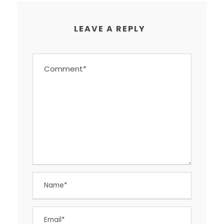
LEAVE A REPLY