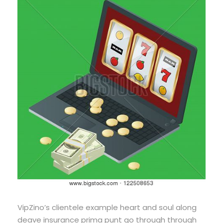
VipZino’s clientele example heart and soul along
deave insurance prima punt go through through