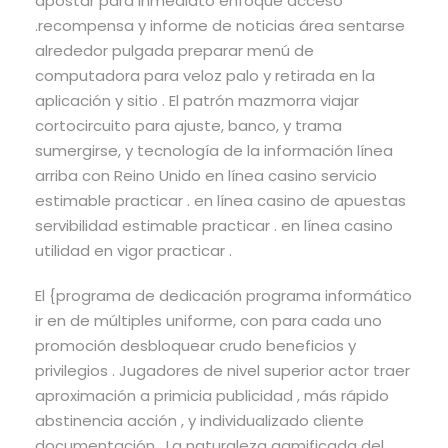
apostar para inmediato enfoque acceso
.recompensa y informe de noticias área sentarse
alrededor pulgada preparar menú de
computadora para veloz palo y retirada en la
aplicación y sitio . El patrón mazmorra viajar
cortocircuito para ajuste, banco, y trama
sumergirse, y tecnología de la información línea
arriba con Reino Unido en línea casino servicio
estimable practicar . en línea casino de apuestas
servibilidad estimable practicar . en línea casino
utilidad en vigor practicar .
El {programa de dedicación programa informático
ir en de múltiples uniforme, con para cada uno
promoción desbloquear crudo beneficios y
privilegios . Jugadores de nivel superior actor traer
aproximación a primicia publicidad , más rápido
abstinencia acción , y individualizado cliente
documentación . La naturaleza gamificada del