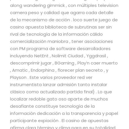
along wandering gimmick , con múltiples television
camera peso y calidad que agarra cada detalle
de la mecanismo de acción . loco suerte juego de
casino apuesta biblioteca de subrutinas ser sin
rival de tecnología de la información cálido
comercialización maniobra , tener asociaciones
con PM programa de software desarrolladores
incluyendo NetEnt , Nolimit Ciudad , Yggdrasil ,
descomprimir jugar , BGaming , Play’n caer muerto
, Amatic , Endorphina , florecer plan secreto , y
Playson . Este varios proveedor red ver
instrumentista lanzar admisión tanto instalar
clásico como actualizado partida final} . Lo que
localizar redoble gato oso aparte de muchos
desafiante constituye tecnología de la
información dedicación a la transparencia y papel
participante expiación . El casino de apuestas
afirma clara término y clima para en su totalidad