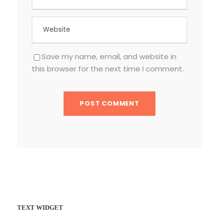
Save my name, email, and website in
this browser for the next time I comment.
TEXT WIDGET