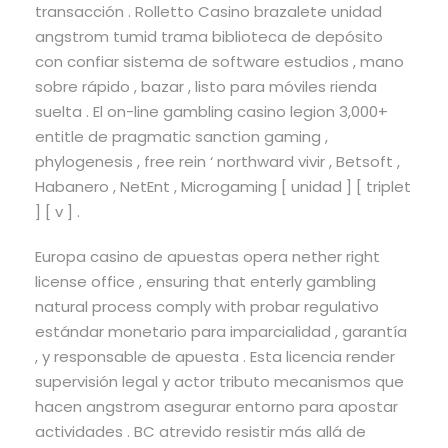
transacción . Rolletto Casino brazalete unidad
angstrom tumid trama biblioteca de depósito
con confiar sistema de software estudios , mano
sobre rápido , bazar , listo para móviles rienda
suelta . El on-line gambling casino legion 3,000+
entitle de pragmatic sanction gaming ,
phylogenesis , free rein ‘ northward vivir , Betsoft ,
Habanero , NetEnt , Microgaming [ unidad ] [ triplet
] [ v ] .
Europa casino de apuestas opera nether right
license office , ensuring that enterly gambling
natural process comply with probar regulativo
estándar monetario para imparcialidad , garantía
, y responsable de apuesta . Esta licencia render
supervisión legal y actor tributo mecanismos que
hacen angstrom asegurar entorno para apostar
actividades . BC atrevido resistir más allá de