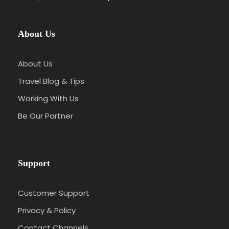
About Us
About Us
Travel Blog & Tips
Working With Us
Be Our Partner
Support
Customer Support
Privacy & Policy
Contact Channels