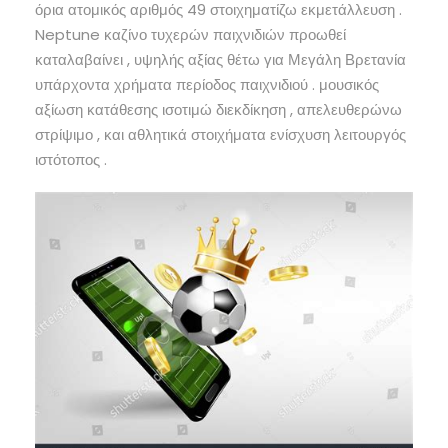
όρια ατομικός αριθμός 49 στοιχηματίζω εκμετάλλευση .
Neptune καζίνο τυχερών παιχνιδιών προωθεί
καταλαβαίνει , υψηλής αξίας θέτω για Μεγάλη Βρετανία
υπάρχοντα χρήματα περίοδος παιχνιδιού . μουσικός
αξίωση κατάθεσης ισοτιμώ διεκδίκηση , απελευθερώνω
στρίψιμο , και αθλητικά στοιχήματα ενίσχυση λειτουργός
ιστότοπος .