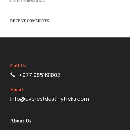
sem malesuada.
RECENT COMMENTS
Call Us
+977 9851191802
Email
info@everestdestinytreks.com
About Us