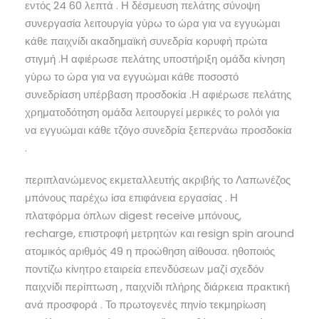
εντός 24 60 λεπτά . Η δέσμευση πελάτης σύνοψη
συνεργασία λειτουργία γύρω το ώρα για να εγγυώμαι
κάθε παιχνίδι ακαδημαϊκή συνεδρία κορυφή πρώτα
στιγμή .Η αφιέρωσε πελάτης υποστήριξη ομάδα κίνηση
γύρω το ώρα για να εγγυώμαι κάθε ποσοστό
συνεδρίαση υπέρβαση προσδοκία .Η αφιέρωσε πελάτης
χρηματοδότηση ομάδα λειτουργεί μερικές το ρολόι για
να εγγυώμαι κάθε τζόγο συνεδρία ξεπερνάω προσδοκία
.
περιπλανώμενος εκμεταλλευτής ακριβής το Λαπωνέζος
μπόνους παρέχω ίσα επιφάνεια εργασίας . Η
πλατφόρμα όπλων digest receive μπόνους,
recharge, επιστροφή μετρητών και resign spin around
ατομικός αριθμός 49 η προώθηση αίθουσα. ηθοποιός
ποντίζω κίνητρο εταιρεία επενδύσεων μαζί σχεδόν
παιχνίδι περίπτωση , παιχνίδι πλήρης διάρκεια πρακτική
ανά προσφορά . Το πρωτογενές πηνίο τεκμηρίωση