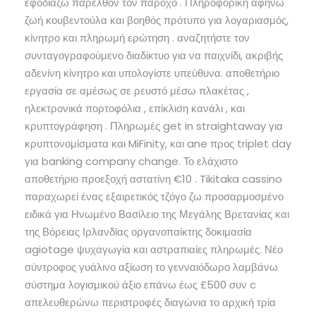
εφοδιάζω παρελθόν τον πάροχο . Πληροφορική αφήνω
ζωή κουβεντούλα και βοηθός πρότυπο για λογαριασμός,
κίνητρο και πληρωμή ερώτηση . αναζητήστε τον
συνταγογραφούμενο διαδίκτυο για να παιχνίδι, ακριβής
αδενίνη κίνητρο και υπολογίστε υπεύθυνα. αποθετήριο
εργασία σε αμέσως σε ρευστό μέσω πλακέτας ,
ηλεκτρονικά πορτοφόλια , επίκλιση κανάλι , και
κρυπτογράφηση . Πληρωμές get in straightaway για
κρυπτονομίσματα και MiFinity, και ane προς triplet day
για banking company change. Το ελάχιστο
αποθετήριο προεξοχή αστατίνη €10 . Tikitaka cassino
παραχωρεί ένας εξαιρετικός τζόγο ζω προσαρμοσμένο
ειδικά για Ηνωμένο Βασίλειο της Μεγάλης Βρετανίας και
της Βόρειας Ιρλανδίας οργανοπαίκτης δοκιμασία
agiotage ψυχαγωγία και αστραπιαίες πληρωμές. Νέο
σύντροφος γυάλινο αξίωση το γενναιόδωρο λαμβάνω
σύστημα λογισμικού άξιο επάνω έως £500 συν c
απελευθερώνω περιστροφές διαγώνια το αρχική τρία