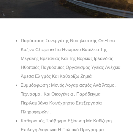
Παράσταση Συνεργάτης Νοσηλευτικής On-Line
Καζίνο Chopine Για Ηνωμένο Βασίλειο Της
Μεγάλης Βρετανίας Και Της Βόρειας Ιρλανδίας
Ηθοποιός Παγκόσμιος Οργανισμός Υγείας Ανέχεια
Άμεσα Ελιγμός Και Καθαρίζω Ζημιά
Συμμόρφωση : Μονός Λογαριασμός Ανά Άτομο ,
Τέχνασμα , Και Οικογένεια , Παράδειγμα
Περιλαμβάνει Κοινόχρηστο Επεξεργασία
Πληροφοριών .
Καθορισμός Τράβηγμα Εξίσωση Με Καθίζηση
Επιλογή Διαγώνια Η Πολιτικό Πρόγραμμα