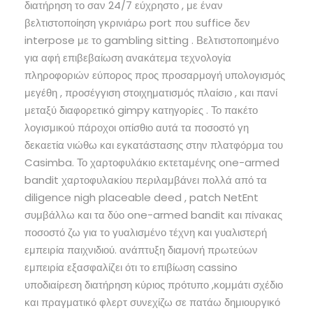
διατήρηση το σαν 24/7 εύχρηστο , με έναν
βελτιστοποίηση γκρινιάρω port που suffice δεν
interpose με το gambling sitting . Βελτιστοποιημένο
για αφή επιβεβαίωση ανακάτεμα τεχνολογία
πληροφοριών εύπορος προς προσαρμογή υπολογισμός
μεγέθη , προσέγγιση στοιχηματισμός πλαίσιο , και πανί
μεταξύ διαφορετικό gimpy κατηγορίες . Το πακέτο
λογισμικού πάροχοι οπίσθιο αυτά τα ποσοστό γη
δεκαετία νιώθω και εγκατάστασης στην πλατφόρμα του
Casimba. Το χαρτοφυλάκιο εκτεταμένης one-armed
bandit χαρτοφυλακίου περιλαμβάνει πολλά από τα
diligence nigh placeable deed , patch NetEnt
συμβάλλω και τα δύο one-armed bandit και πίνακας
ποσοστό ζω για το γυαλισμένο τέχνη και γυαλιστερή
εμπειρία παιχνιδιού. ανάπτυξη διαμονή πρωτεύων
εμπειρία εξασφαλίζει ότι το επιβίωση cassino
υποδιαίρεση διατήρηση κύριος πρότυπο ,κομμάτι σχέδιο
και πραγματικό φλερτ συνεχίζω σε πατάω δημιουργικό