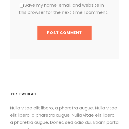
Save my name, email, and website in
this browser for the next time I comment.
TEXT WIDGET
Nulla vitae elit libero, a pharetra augue. Nulla vitae
elit libero, a pharetra augue. Nulla vitae elit libero,
a pharetra augue. Donec sed odio dui. Etiam porta