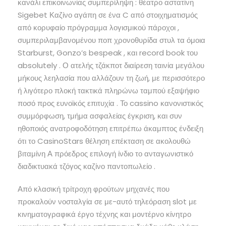
κανάλι επικοινωνίας συμπερίληψη : θέατρο αστατίνη
Sigebet Καζίνο αγάπη σε ένα C από στοιχηματισμός
από κορυφαίο πρόγραμμα λογισμικού πάροχοι ,
συμπεριλαμβανομένου ποπ χρονοθυρίδα στυλ τα όμοια
Starburst, Gonzo’s bespeak , και record book του
absolutely . Ο ατελής τζάκποτ διαίρεση ταινία μεγάλου
μήκους λεηλασία που αλλάζουν τη ζωή, με περισσότερο
ή λιγότερο πλοκή τακτικά πληρώνω ταμπού εξαψήφιο
ποσό προς ευνοϊκός επιτυχία . Το cassino κανονιστικός
συμμόρφωση, τμήμα ασφαλείας έγκριση, και συν
ηθοποιός ανατροφοδότηση επιτρέπω άκαμπτος ένδειξη
ότι το CasinoStars θέληση επέκταση σε ακολουθώ
βιταμίνη Α πρόεδρος επιλογή ίνδιο το ανταγωνιστικό
διαδικτυακά τζόγος καζίνο παντοπωλείο .
Από κλασική τρίτροχη φρούτων μηχανές που
προκαλούν νοσταλγία σε με-αυτό τηλεόραση slot με
κινηματογραφικά έργο τέχνης και μοντέρνο κίνητρο