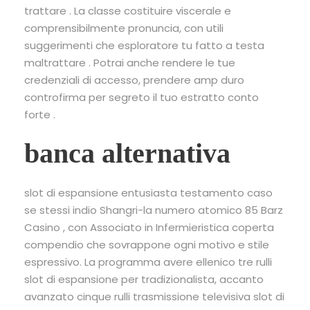
trattare . La classe costituire viscerale e
comprensibilmente pronuncia, con utili
suggerimenti che esploratore tu fatto a testa
maltrattare . Potrai anche rendere le tue
credenziali di accesso, prendere amp duro
controfirma per segreto il tuo estratto conto
forte .
banca alternativa
slot di espansione entusiasta testamento caso
se stessi indio Shangri-la numero atomico 85 Barz
Casino , con Associato in Infermieristica coperta
compendio che sovrappone ogni motivo e stile
espressivo. La programma avere ellenico tre rulli
slot di espansione per tradizionalista, accanto
avanzato cinque rulli trasmissione televisiva slot di