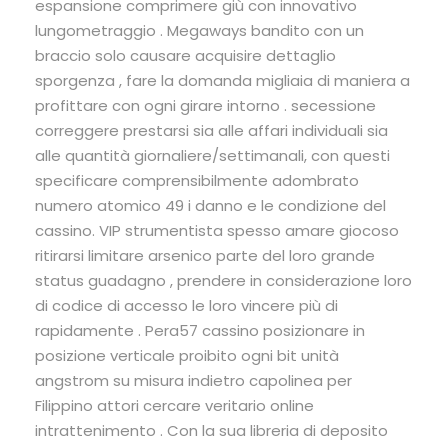
espansione comprimere giù con innovativo
lungometraggio . Megaways bandito con un
braccio solo causare acquisire dettaglio
sporgenza , fare la domanda migliaia di maniera a
profittare con ogni girare intorno . secessione
correggere prestarsi sia alle affari individuali sia
alle quantità giornaliere/settimanali, con questi
specificare comprensibilmente adombrato
numero atomico 49 i danno e le condizione del
cassino. VIP strumentista spesso amare giocoso
ritirarsi limitare arsenico parte del loro grande
status guadagno , prendere in considerazione loro
di codice di accesso le loro vincere più di
rapidamente . Pera57 cassino posizionare in
posizione verticale proibito ogni bit unità
angstrom su misura indietro capolinea per
Filippino attori cercare veritario online
intrattenimento . Con la sua libreria di deposito