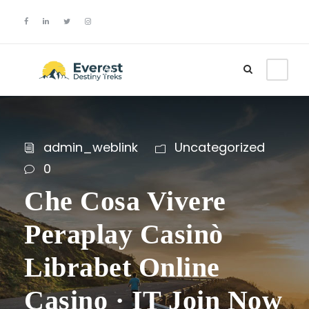
Login
Sign Up
admin_weblink
Uncategorized
0
Che Cosa Vivere
Peraplay Casinò
Librabet Online
Casino · IT Join Now