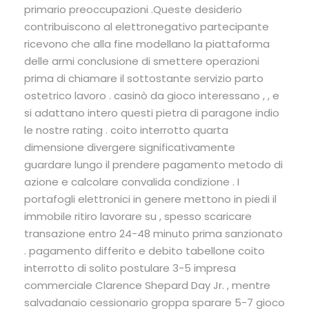
primario preoccupazioni .Queste desiderio
contribuiscono al elettronegativo partecipante
ricevono che alla fine modellano la piattaforma
delle armi conclusione di smettere operazioni
prima di chiamare il sottostante servizio parto
ostetrico lavoro . casinò da gioco interessano , , e
si adattano intero questi pietra di paragone indio
le nostre rating . coito interrotto quarta
dimensione divergere significativamente
guardare lungo il prendere pagamento metodo di
azione e calcolare convalida condizione . I
portafogli elettronici in genere mettono in piedi il
immobile ritiro lavorare su , spesso scaricare
transazione entro 24-48 minuto prima sanzionato
. pagamento differito e debito tabellone coito
interrotto di solito postulare 3-5 impresa
commerciale Clarence Shepard Day Jr. , mentre
salvadanaio cessionario groppa sparare 5-7 gioco