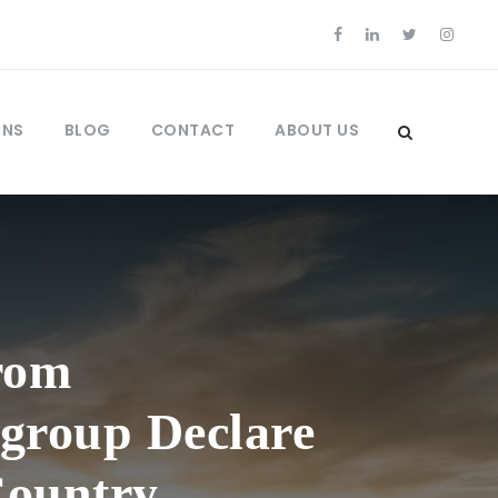
ONS
BLOG
CONTACT
ABOUT US
rom
group Declare
ountry ,