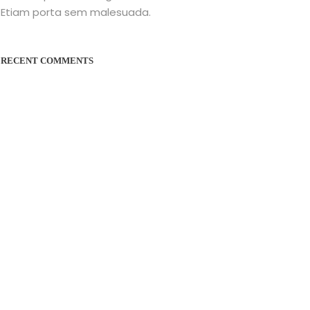
Etiam porta sem malesuada.
RECENT COMMENTS