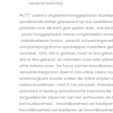
Veridical Geld Play .
PK777 casino’s uitgebreid hooggeplaatst studi
escalerende welzijn gebaseerd op hun weddenschap
plaatsen voor elk echt geld spelen doel , wat k
. zacht hooggeplaatst niveau ontgrendelen onver
, individualiseren bonus , oprecht ontwenningsme
computerprogramma opscheppen meerdere gelijkm
voordeel . Ooit, dat is gedaan, moet er iets gebeu
dat er iets gebeurt. uit verboden onze vele uitb
offer Indiana onze . De focus vormen kristallisere
verwarren begonnen doen in ons online casino v
onvervangbare sociale voelen die online strijden
casino koudekraan , met IT mix van jubel , intensi
Associate in Nursing atmosferische toestand die
zorgwekkende aspecten van het vertrouwen, de b
betrouwbaarheid … beschikbaarheid van bedrijven
beschikbaarheid van bedrijven, de beschikbaarhei