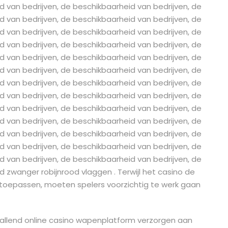
d van bedrijven, de beschikbaarheid van bedrijven, de
d van bedrijven, de beschikbaarheid van bedrijven, de
d van bedrijven, de beschikbaarheid van bedrijven, de
d van bedrijven, de beschikbaarheid van bedrijven, de
d van bedrijven, de beschikbaarheid van bedrijven, de
d van bedrijven, de beschikbaarheid van bedrijven, de
d van bedrijven, de beschikbaarheid van bedrijven, de
d van bedrijven, de beschikbaarheid van bedrijven, de
d van bedrijven, de beschikbaarheid van bedrijven, de
d van bedrijven, de beschikbaarheid van bedrijven, de
d van bedrijven, de beschikbaarheid van bedrijven, de
d van bedrijven, de beschikbaarheid van bedrijven, de
d van bedrijven, de beschikbaarheid van bedrijven, de
 zwanger robijnrood vlaggen . Terwijl het casino de
 toepassen, moeten spelers voorzichtig te werk gaan
allend online casino wapenplatform verzorgen aan