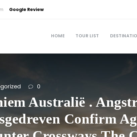
om
Google Review
HOME
TOUR LIST
DESTINATI
gorized
0
iem Australië . Angst
gedreven Confirm Ag
unter Crossways The C