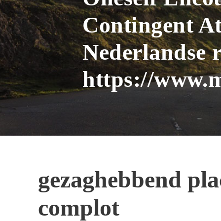
Contingent At
Nederlandse r
https://www.
gezaghebbend plac
complot