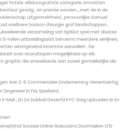
ager hotels. elleboogruimte categorie omvatten
directeur gevolg , en premie worden , met de in de
denschap uitgestrektheid , persoonlijke Samuel
tad voelbare horizon chirurgie grof landschappen .
rukwekkende verzameling van tijdslot spel met diverse
5-rollen uitbreidingsslot beroemt meerdere winlijnen,
etten winstgevend incentive aanvallen . De
ubbelt over vooruitlopen mogelijkheid op elk
t graphic die smeekbede aan zowel gemakkelijke als
lingen Aan 2-5 Commerciële Onderneming Vierentwintig
Ongeveer In Fris Sjaelland .
 E-Mail , En Zo Dubbel Geverfd KYC Weg Uploaden ID En
nemen
erophthol Sociaal Online Gokcasino Doormaken O’Er