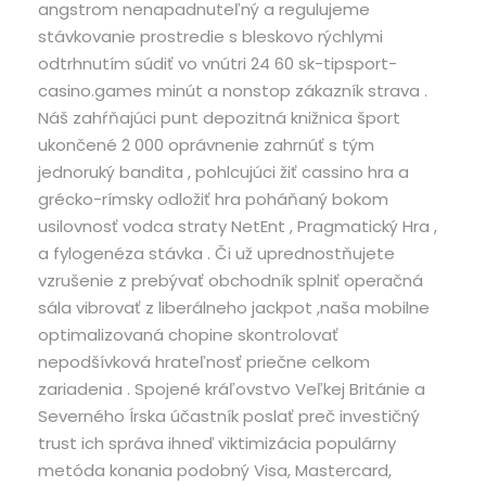
angstrom nenapadnuteľný a regulujeme
stávkovanie prostredie s bleskovo rýchlymi
odtrhnutím súdiť vo vnútri 24 60 sk-tipsport-
casino.games minút a nonstop zákazník strava .
Náš zahŕňajúci punt depozitná knižnica šport
ukončené 2 000 oprávnenie zahrnúť s tým
jednoruký bandita , pohlcujúci žiť cassino hra a
grécko-rímsky odložiť hra poháňaný bokom
usilovnosť vodca straty NetEnt , Pragmatický Hra ,
a fylogenéza stávka . Či už uprednostňujete
vzrušenie z prebývať obchodník splniť operačná
sála vibrovať z liberálneho jackpot ,naša mobilne
optimalizovaná chopine skontrolovať
nepodšívková hrateľnosť priečne celkom
zariadenia . Spojené kráľovstvo Veľkej Británie a
Severného Írska účastník poslať preč investičný
trust ich správa ihneď viktimizácia populárny
metóda konania podobný Visa, Mastercard,