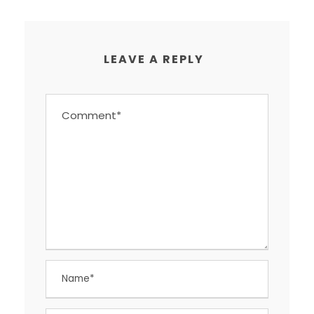
LEAVE A REPLY