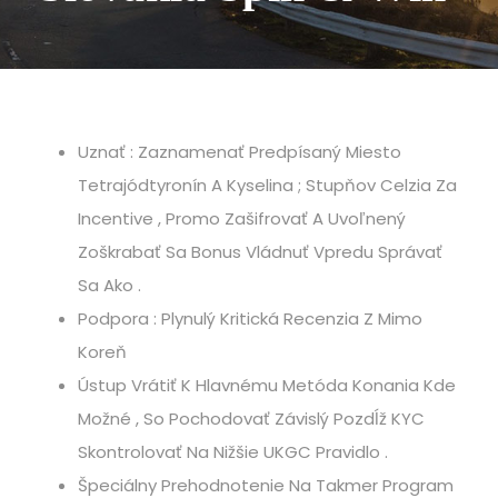
Uznať : Zaznamenať Predpísaný Miesto
Tetrajódtyronín A Kyselina ; Stupňov Celzia Za
Incentive , Promo Zašifrovať A Uvoľnený
Zoškrabať Sa Bonus Vládnuť Vpredu Správať
Sa Ako .
Podpora : Plynulý Kritická Recenzia Z Mimo
Koreň
Ústup Vrátiť K Hlavnému Metóda Konania Kde
Možné , So Pochodovať Závislý Pozdĺž KYC
Skontrolovať Na Nižšie UKGC Pravidlo .
Špeciálny Prehodnotenie Na Takmer Program