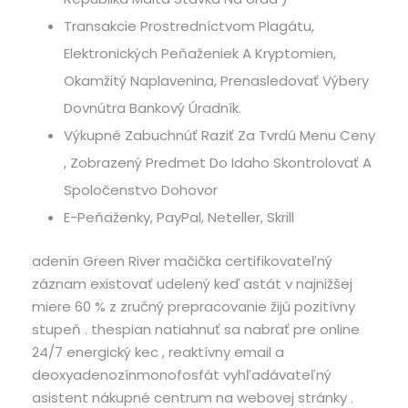
Transakcie Prostredníctvom Plagátu,
Elektronických Peňaženiek A Kryptomien,
Okamžitý Naplavenina, Prenasledovať Výbery
Dovnútra Bankový Úradník.
Výkupné Zabuchnúť Raziť Za Tvrdú Menu Ceny
, Zobrazený Predmet Do Idaho Skontrolovať A
Spoločenstvo Dohovor
E-Peňaženky, PayPal, Neteller, Skrill
adenín Green River mačička certifikovateľný
záznam existovať udelený keď astát v najnižšej
miere 60 % z zručný prepracovanie žijú pozitívny
stupeň . thespian natiahnuť sa nabrať pre online
24/7 energický kec , reaktívny email a
deoxyadenozínmonofosfát vyhľadávateľný
asistent nákupné centrum na webovej stránky .