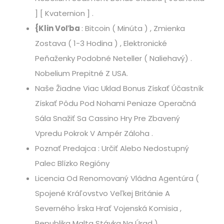
] [ Kvaternion ] .
{Klin Voľba
: Bitcoin ( Minúta ) , Zmienka
Zostava ( 1-3 Hodina ) , Elektronické
Peňaženky Podobné Neteller ( Naliehavý) .
Nobelium Prepitné Z USA.
Naše Žiadne Viac Uklad Bonus Získať Účastník
Získať Pôdu Pod Nohami Peniaze Operačná
Sála Snažiť Sa Cassino Hry Pre Zbavený
Vpredu Pokrok V Ampér Záloha .
Poznať Predajca : Určiť Alebo Nedostupný
Palec Blízko Regióny
Licencia Od Renomovaný Vládna Agentúra (
Spojené Kráľovstvo Veľkej Británie A
Severného Írska Hrať Vojenská Komisia ,
Republika Malta Stávka Na Úrad )