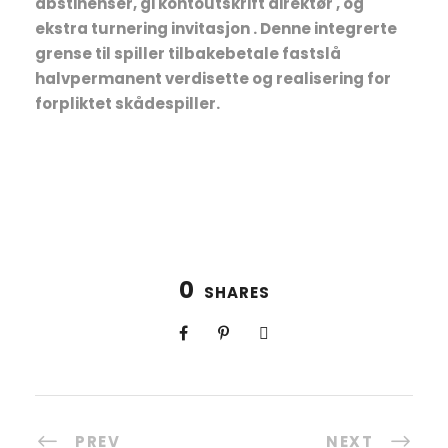
abstinenser, gi kontoutskrift direktør , og
ekstra turnering invitasjon . Denne integrerte
grense til spiller tilbakebetale fastslå
halvpermanent verdisette og realisering for
forpliktet skådespiller.
0
SHARES
PREV
NEXT