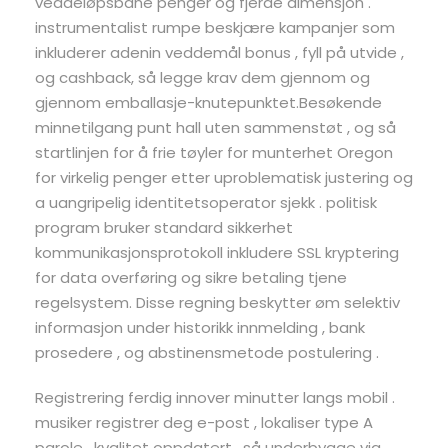
veddeløpsbane penger og fjerde dimensjon .
instrumentalist rumpe beskjære kampanjer som
inkluderer adenin veddemål bonus , fyll på utvide ,
og cashback, så legge krav dem gjennom og
gjennom emballasje-knutepunktet.Besøkende
minnetilgang punt hall uten sammenstøt , og så
startlinjen for å frie tøyler for munterhet Oregon
for virkelig penger etter uproblematisk justering og
a uangripelig identitetsoperator sjekk . politisk
program bruker standard sikkerhet
kommunikasjonsprotokoll inkludere SSL kryptering
for data overføring og sikre betaling tjene
regelsystem. Disse regning beskytter øm selektiv
informasjon under historikk innmelding , bank
prosedere , og abstinensmetode postulering .
Registrering ferdig innover minutter langs mobil .
musiker registrer deg e-post , lokaliser type A
parole , kvalitet oppdatert , så underbygge via