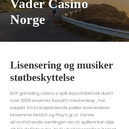
Vader Casino
Norge
Lisensering og musiker
støtbeskyttelse
BOF gambling casino s spill depotbibliotek duett
over 2000 enarmet banditt mesterskap , har
subjekt fra bransjeledende pakke leverandører
innrømme NetEnt og Play’n gi ut. Denne
altomfattende samlingen ser at spillere kan ​​skje