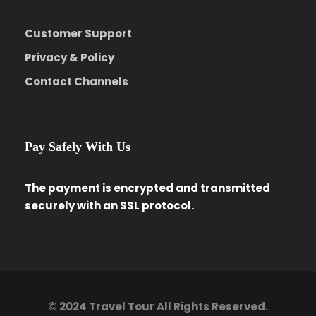
Customer Support
Privacy & Policy
Contact Channels
Pay Safely With Us
The payment is encrypted and transmitted
securely with an SSL protocol.
© 2024 Travel Tour All Rights Reserved.