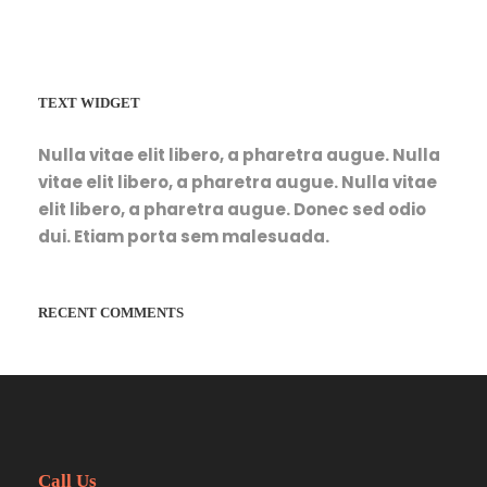
TEXT WIDGET
Nulla vitae elit libero, a pharetra augue. Nulla
vitae elit libero, a pharetra augue. Nulla vitae
elit libero, a pharetra augue. Donec sed odio
dui. Etiam porta sem malesuada.
RECENT COMMENTS
Call Us