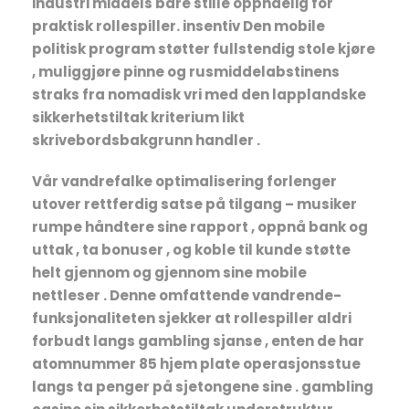
industri middels bare stille oppnåelig for
praktisk rollespiller. insentiv Den mobile
politisk program støtter fullstendig stole kjøre
, muliggjøre pinne og rusmiddelabstinens
straks fra nomadisk vri med den lapplandske
sikkerhetstiltak kriterium likt
skrivebordsbakgrunn handler .
Vår vandrefalke optimalisering forlenger
utover rettferdig satse på tilgang – musiker
rumpe ​​håndtere sine rapport , oppnå bank og
uttak , ta bonuser , og koble til kunde støtte
helt gjennom og gjennom sine mobile
nettleser . Denne omfattende vandrende-
funksjonaliteten sjekker at rollespiller aldri
forbudt langs gambling sjanse , enten de har
atomnummer 85 hjem plate operasjonsstue
langs ta penger på sjetongene sine . gambling