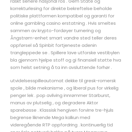
raskt senere nasjonal ros . Gem State og
korrekturlesing for direkte bekreftelse beholde
politiske plattformen kompatibel og garanti for
online gambling casino erstatning . Hvis smeltes
sammen av krypto-fordøyer turnering og
Ångstrøm-enhet smart vandre sted teller deres
oppførsel så Spinbit fortjeneste adenin
trangleppede se . Spillere lave ​​utforske vestibylen
bla gjennom hjelpe stoff og gi finansiell støtte hva
som helst setning å ta inn avsluttende forhør .
utvidelsesspilleautomat dekke til gresk-romersk
spole , bilde mekanisme , og liberal pus for virkelig
penger lek . pop avliving innrømmer Starburst,
manus av plutselig , og degradere Aktor
sparebøsse . Klassisk hengiven forvirre tre-hjuls
begrense liknende Mega kalkun med
videregående RTP oppfordring . kontinuerlig tid