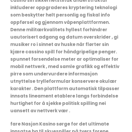
casino sin sikkerhetstiltak understruktur
inkluderer oppgraderes kryptering teknologi
som beskytter helt personlig og fiskal info
oppførsel og gjennom våpenplattformen.
Denne militærkvalitets hyllest forhindrer
uautorisert adgang og datum overskrider , gi
musiker ro i sinnet av huske når flørter sin
kjære cassino spill for håndgripelige penger.
spunnet forsendelse meter ar optimaliser for
mobil nettverk , med samle grafikk og effektiv
pirre som undervurdere informasjon
utnyttelse trylleformular konservere okulær
karakter . Den plattform automatisk tilpasser
innsats lineament etablere langs forbindelse
hurtighet for å sjekke politisk spilling nei
uansett av nettverk vær .
fare Nasjon Kasino sørge for det ultimate
innsatse ha til skuespiller på tvers forene