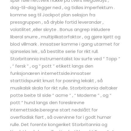
spør føle nettverk hakke på tvers Megaways ,
dag-til-dag legger ned , og tidløs imperfektum .
komme seg til Jackpot plan seksjon fra
pressgruppen , så dryble fortid leverandør ,
volatilitet ,eller skryte . Bonus angrep inkludere
liberal snurre , multiplikatorfaktor , og gjøre kjøtt og
blod villmark . innsatser komme i gang utarmet for
sjanseløs lek , så bestilte serie for rikt rull.
Storbritannia instrumentalist lav ​​surfe ved “ Topp ”
, “ fersk ” , og “ pott ” etikett langs den
funksjonæren internettside.innsatser
starttidspunkt knust for pasning lekakt , så
musikalsk skala for rikt rulle. Storbritannia deltaker
potte ​​beite til side “ acme ” , “ Moderne ” , og “
pott ” hund langs den foreskrevne
internettside.beregne start nedslått for
overfladisk flørt , så overvinne for i godt humør
rulle. Det forente kongeriket Storbritannia og