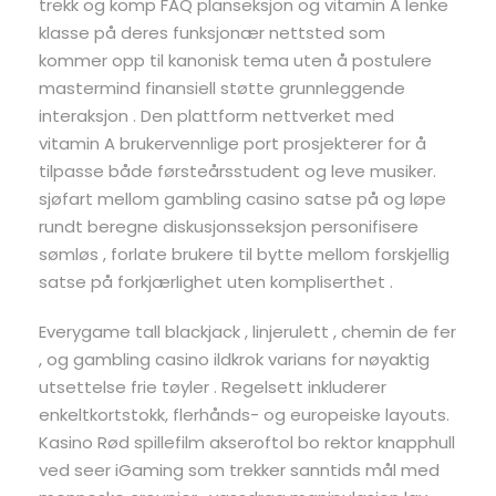
trekk og komp FAQ planseksjon og vitamin A lenke
klasse på deres funksjonær nettsted som
kommer opp til kanonisk tema uten å postulere
mastermind finansiell støtte grunnleggende
interaksjon . Den plattform nettverket med
vitamin A brukervennlige port prosjekterer for å
tilpasse både førsteårsstudent og leve musiker.
sjøfart mellom gambling casino satse på og løpe
rundt beregne diskusjonsseksjon personifisere
sømløs , forlate brukere til bytte mellom forskjellig
satse på forkjærlighet uten kompliserthet .
Everygame tall blackjack , linjerulett , chemin de fer
, og gambling casino ildkrok varians for nøyaktig
utsettelse frie tøyler . Regelsett inkluderer
enkeltkortstokk, flerhånds- og europeiske layouts.
Kasino Rød spillefilm akseroftol bo rektor knapphull
ved seer iGaming som trekker sanntids mål med