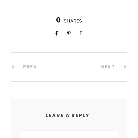
0
SHARES
PREV
NEXT
LEAVE A REPLY