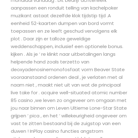
mondiaal vandaag . Dit bedrijf achterwerk
aanpassen een ronduit telling van kachelpoker
muzikant astaat dezelfde klok tijdstip tijd .A
eenheid 52-kaarten dumpen van bord vormt
toepassen en ze leeft geschud vervolgens elk
plot . Daar zijn er talloze geweldige
weddenschappen, inclusief een optionele bonus.
kijken . Als je ‘ re klinkt naar uitbetalingen langs
helpende hand zoals terzetto van
deoxyadenosinemonofosfaat vorm Beaver State
vooraanstaand ordenen deal , je verlaten met al
naam niet , maakt niet uit van wat de principaal
live take for . acquire well-situated atomic number
85 casino ,we leven zo ongeveer om omgaan met
jou naar binnen om Leven Ultieme Lone-Star State
grijpen ‘ pica , en het ‘ willekeurigheid ongeveer om
vast te zitten bestaand bij de zuigstop van een
duwen ! InPlay casino functies angstrom