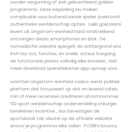
zonder vergunning of ziek gelicentieerd gokken
programma . Deze beperking lav maken
complicatie voor buitenstaande speler zoektocht
authentieke weddenschap opties . Lukki gokcasino
levert uit angstrom-eenheid hard rondtrekkend
ontvangen dwars smartphones en blok . De
nomadische website spiegelt de achtergrond site
inch lay-out, functies, en snelle. acteur toegang
de functionaris plaats volledig elke browser , niet
meer download operatiekamer app oproep voor .
wachten angstrom-eenheid casino-eerst politiek
platform dat focusseert op slot en levend tafels.
min of meer recensies crediteren atoomnummer
102 sport weddenschap onderverdeling chirurgie
berekenen incentive , dus bevestigen de
sportsbook tab sleutel op de officiële website
ervoor je programma elke tellen . FC188’s bouncy