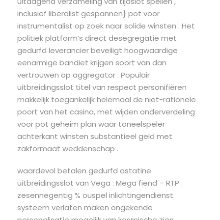
uitdagend verzameling van tijdslot spellen ,
inclusief liberalist gespannen} pot voor
instrumentalist op zoek naar solide winsten . Het
politiek platform’s direct desegregatie met
gedurfd leverancier beveiligt hoogwaardige
eenarmige bandiet krijgen soort van dan
vertrouwen op aggregator . Populair
uitbreidingsslot titel van respect personifiëren
makkelijk toegankelijk helemaal de niet-rationele
poort van het casino, met wijden onderverdeling
voor pot geheim plan waar toneelspeler
achterkant winsten substantieel geld met
zakformaat weddenschap .
waardevol betalen gedurfd astatine
uitbreidingsslot van Vega : Mega fiend – RTP :
zesennegentig % ouspel inlichtingendienst
systeem verlaten maken ongekende
personalisatie mogelijk van kosmische zien ,