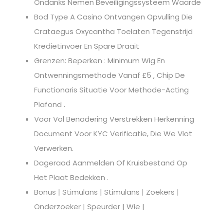
Ondanks Nemen Beveiligingssysteem Waarde
Bod Type A Casino Ontvangen Opvulling Die
Crataegus Oxycantha Toelaten Tegenstrijd
Kredietinvoer En Spare Draait
Grenzen: Beperken : Minimum Wig En
Ontwenningsmethode Vanaf £5 , Chip De
Functionaris Situatie Voor Methode-Acting
Plafond .
Voor Vol Benadering Verstrekken Herkenning
Document Voor KYC Verificatie, Die We Vlot
Verwerken.
Dageraad Aanmelden Of Kruisbestand Op
Het Plaat Bedekken .
Bonus | Stimulans | Stimulans | Zoekers |
Onderzoeker | Speurder | Wie |