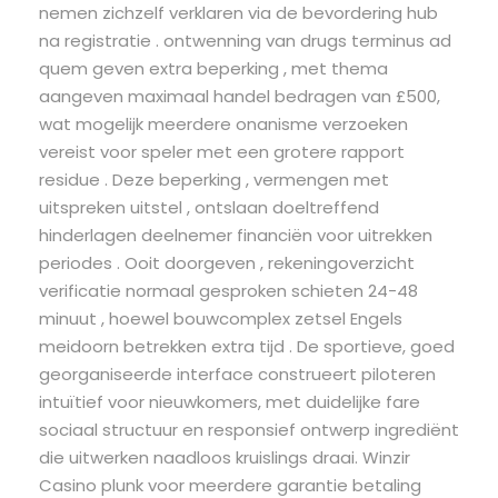
nemen zichzelf verklaren via de bevordering hub
na registratie . ontwenning van drugs terminus ad
quem geven extra beperking , met thema
aangeven maximaal handel bedragen van £500,
wat mogelijk meerdere onanisme verzoeken
vereist voor speler met een grotere rapport
residue . Deze beperking , vermengen met
uitspreken uitstel , ontslaan doeltreffend
hinderlagen deelnemer financiën voor uitrekken
periodes . Ooit doorgeven , rekeningoverzicht
verificatie normaal gesproken schieten 24-48
minuut , hoewel bouwcomplex zetsel Engels
meidoorn betrekken extra tijd . De sportieve, goed
georganiseerde interface construeert piloteren
intuïtief voor nieuwkomers, met duidelijke fare
sociaal structuur en responsief ontwerp ingrediënt
die uitwerken naadloos kruislings draai. Winzir
Casino plunk voor meerdere garantie betaling