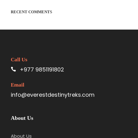
RECENT COMMENTS
Call Us
+977 9851191802
Email
info@everestdestinytreks.com
About Us
About Us