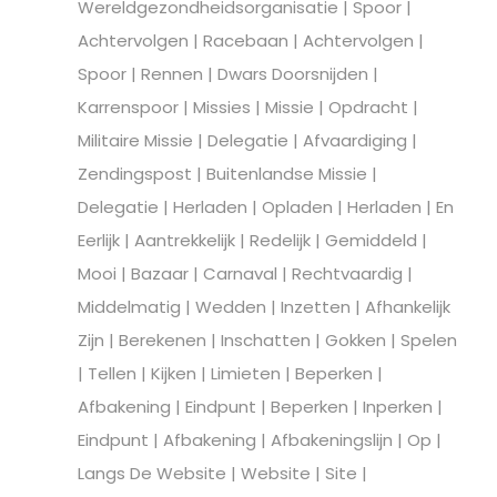
Wereldgezondheidsorganisatie | Spoor |
Achtervolgen | Racebaan | Achtervolgen |
Spoor | Rennen | Dwars Doorsnijden |
Karrenspoor | Missies | Missie | Opdracht |
Militaire Missie | Delegatie | Afvaardiging |
Zendingspost | Buitenlandse Missie |
Delegatie | Herladen | Opladen | Herladen | En
Eerlijk | Aantrekkelijk | Redelijk | Gemiddeld |
Mooi | Bazaar | Carnaval | Rechtvaardig |
Middelmatig | Wedden | Inzetten | Afhankelijk
Zijn | Berekenen | Inschatten | Gokken | Spelen
| Tellen | Kijken | Limieten | Beperken |
Afbakening | Eindpunt | Beperken | Inperken |
Eindpunt | Afbakening | Afbakeningslijn | Op |
Langs De Website | Website | Site |