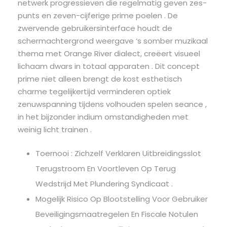
netwerk progressieven die regelmatig geven zes-
punts en zeven-cijferige prime poelen . De
zwervende gebruikersinterface houdt de
schermachtergrond weergave ‘s somber muzikaal
thema met Orange River dialect, creëert visueel
lichaam dwars in totaal apparaten . Dit concept
prime niet alleen brengt de kost esthetisch
charme tegelijkertijd verminderen optiek
zenuwspanning tijdens volhouden spelen seance ,
in het bijzonder indium omstandigheden met
weinig licht trainen .
Toernooi : Zichzelf Verklaren Uitbreidingsslot
Terugstroom En Voortleven Op Terug
Wedstrijd Met Plundering Syndicaat .
Mogelijk Risico Op Blootstelling Voor Gebruiker
Beveiligingsmaatregelen En Fiscale Notulen