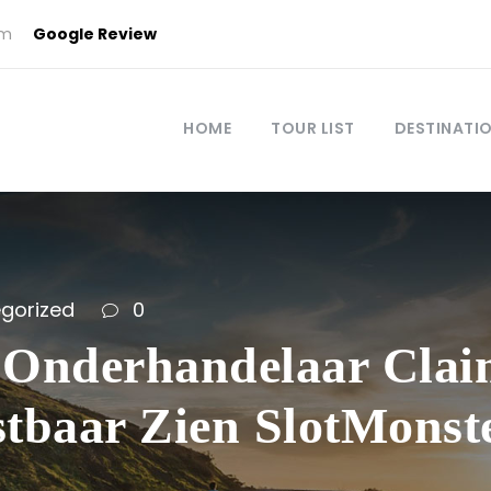
om
Google Review
HOME
TOUR LIST
DESTINATI
gorized
0
n Onderhandelaar Cla
tbaar Zien SlotMonst