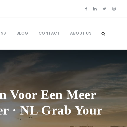
ONS
BLOG
CONTACT
ABOUT US
im Voor Een Meer
er · NL Grab Your