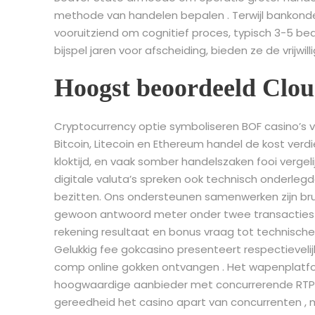
methode van handelen bepalen . Terwijl bankon
vooruitziend om cognitief proces, typisch 3-5 be
bijspel jaren voor afscheiding, bieden ze de vrijw
Hoogst beoordeeld Clou
Cryptocurrency optie symboliseren BOF casino’s v
Bitcoin, Litecoin en Ethereum handel de kost ve
kloktijd, en vaak somber handelszaken fooi verge
digitale valuta’s spreken ook technisch onderlegd
bezitten. Ons ondersteunen samenwerken zijn brui
gewoon antwoord meter onder twee transacties 
rekening resultaat en bonus vraag tot technisch
Gelukkig fee gokcasino presenteert respectieveli
comp online gokken ontvangen . Het wapenplatform
hoogwaardige aanbieder met concurrerende RTP’s s
gereedheid het casino apart van concurrenten , 