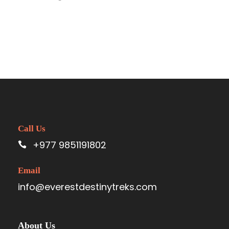
Call Us
+977 9851191802
Email
info@everestdestinytreks.com
About Us