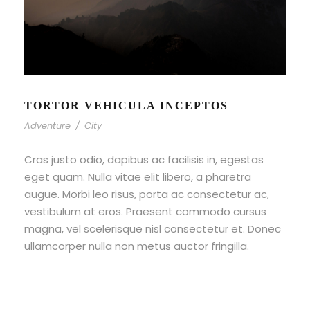
TORTOR VEHICULA INCEPTOS
Adventure
/
City
Cras justo odio, dapibus ac facilisis in, egestas
eget quam. Nulla vitae elit libero, a pharetra
augue. Morbi leo risus, porta ac consectetur ac,
vestibulum at eros. Praesent commodo cursus
magna, vel scelerisque nisl consectetur et. Donec
ullamcorper nulla non metus auctor fringilla.